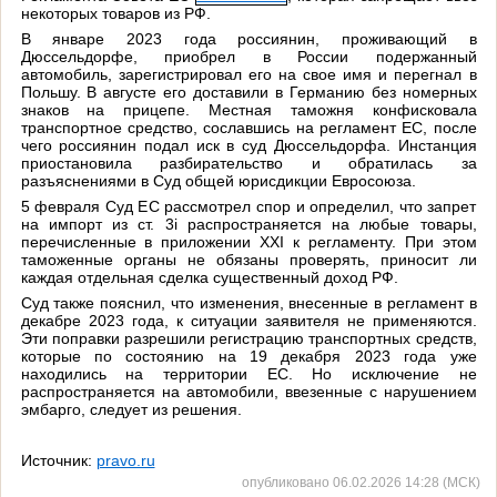
некоторых товаров из РФ.
В январе 2023 года россиянин, проживающий в
Дюссельдорфе, приобрел в России подержанный
автомобиль, зарегистрировал его на свое имя и перегнал в
Польшу. В августе его доставили в Германию без номерных
знаков на прицепе. Местная таможня конфисковала
транспортное средство, сославшись на регламент ЕС, после
чего россиянин подал иск в суд Дюссельдорфа. Инстанция
приостановила разбирательство и обратилась за
разъяснениями в Суд общей юрисдикции Евросоюза.
5 февраля Суд ЕС рассмотрел спор и определил, что запрет
на импорт из ст. 3i распространяется на любые товары,
перечисленные в приложении XXI к регламенту. При этом
таможенные органы не обязаны проверять, приносит ли
каждая отдельная сделка существенный доход РФ.
Суд также пояснил, что изменения, внесенные в регламент в
декабре 2023 года, к ситуации заявителя не применяются.
Эти поправки разрешили регистрацию транспортных средств,
которые по состоянию на 19 декабря 2023 года уже
находились на территории ЕС. Но исключение не
распространяется на автомобили, ввезенные с нарушением
эмбарго, следует из решения.
Источник:
pravo.ru
опубликовано 06.02.2026 14:28 (МСК)