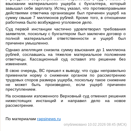
взыскании материального ущерба с бухгалтера, который
завышал себе зарплату. Истец указал, что противоправными
действиями ответчика организации был причинен ущерб на
сумму свыше 7 миллионов рублей. Кроме того, в отношении
работника было возбуждено уголовное дело.
Суд первой инстанции частично удовлетворил требования
заявителя, поскольку с бухгалтером был заключен договор о
полной материальной ответственности и ущерб был
причинен умышленно.
Однако апелляция снизила сумму взыскания до 1 миллиона
рублей, сославшись на тяжелое материальное положение
ответчицы. Кассационный суд оставил это решение без
изменения.
В свою очередь, ВС пришел к выводу, что суды неправильно
применили норму о снижении органом по рассмотрению
трудовых споров размера ущерба, поскольку такое снижение
не может быть произведено, если ущерб причинен
преступлением.
На основании изложенного Верховный суд отменил решения
нижестоящих инстанций и направил дело на новое
рассмотрение.
По материалам
rapsinews.ru
опубликовано 10.02.2026 08:45 (МСК)