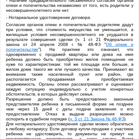
- Наличие предварительного письменного согласия органов
опеки и попечительства независимо от того, есть родители у
несовершеннолетнего или нет.
- Нотариальное удостоверение договора.
Согласие органов опеки и попечительства родителям дадут
при условии, что стоимость имущества не уменьшится, а
жилищные условия несовершеннолетнего не ухудшатся в
результате совершения сделки (ч. 1 ст. 21 Федерального
закона от 24 апреля 2008 г. № 48-ФЗ "
Об опеке и
попечительстве
"). На практике это означает, что
одновременно с продажей квартиры или дома на имя
ребенка должно быть приобретено жилое помещение не
хуже по характеристикам: той же площади или больше, в
жилом доме такого же или лучшего качества. Принимают во
внимание также населенный пункт или район, где
располагается продаваемая и приобретаемая
недвижимость. Органы опеки рассматривают и оценивают
каждую ситуацию индивидуально с учетом конкретных
обстоятельств, в которых действует семья.
Разрешение должно быть предоставлено законным
представителям ребенка в письменной форме не позднее
чем через 15 дней с даты подачи заявления о его
предоставлении. Отказ в выдаче разрешения можно
оспорить в судебном порядке (
ч. 3 ст. 21 Закона № 48-ФЗ
).
Для нотариального удостоверения сделки можно обратиться
к любому нотариусу. Если договор купли-продажи с участием
ребенка не удостоверить, то документы не примут на
государственную регистрацию, а сама сделка будет