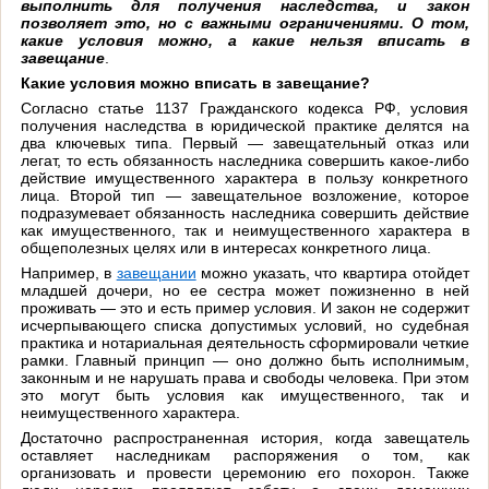
выполнить для получения наследства, и закон
позволяет это, но с важными ограничениями. О том,
какие условия можно, а какие нельзя вписать в
завещание
.
Какие условия можно вписать в завещание?
Согласно статье 1137 Гражданского кодекса РФ, условия
получения наследства в юридической практике делятся на
два ключевых типа. Первый — завещательный отказ или
легат, то есть обязанность наследника совершить какое-либо
действие имущественного характера в пользу конкретного
лица. Второй тип — завещательное возложение, которое
подразумевает обязанность наследника совершить действие
как имущественного, так и неимущественного характера в
общеполезных целях или в интересах конкретного лица.
Например, в
завещании
можно указать, что квартира отойдет
младшей дочери, но ее сестра может пожизненно в ней
проживать — это и есть пример условия. И закон не содержит
исчерпывающего списка допустимых условий, но судебная
практика и нотариальная деятельность сформировали четкие
рамки. Главный принцип — оно должно быть исполнимым,
законным и не нарушать права и свободы человека. При этом
это могут быть условия как имущественного, так и
неимущественного характера.
Достаточно распространенная история, когда завещатель
оставляет наследникам распоряжения о том, как
организовать и провести церемонию его похорон. Также