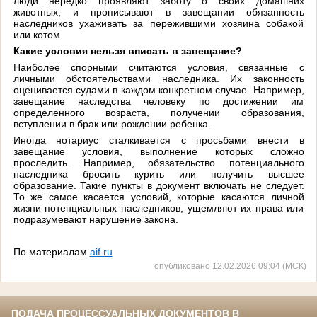
люди нередко проявляют заботу о своих домашних
животных, и прописывают в завещании обязанность
наследников ухаживать за пережившими хозяина собакой
или котом.
Какие условия нельзя вписать в завещание?
Наиболее спорными считаются условия, связанные с
личными обстоятельствами наследника. Их законность
оценивается судами в каждом конкретном случае. Например,
завещание наследства человеку по достижении им
определенного возраста, получении образования,
вступлении в брак или рождении ребенка.
Иногда нотариус сталкивается с просьбами внести в
завещание условия, выполнение которых сложно
проследить. Например, обязательство потенциального
наследника бросить курить или получить высшее
образование. Такие пункты в документ включать не следует.
То же самое касается условий, которые касаются личной
жизни потенциальных наследников, ущемляют их права или
подразумевают нарушение закона.
По материалам
aif.ru
опубликовано 12.02.2026 09:04 (МСК)
ПОДАЧА ПРОЦЕССУАЛЬНЫХ ДОКУМЕНТОВ В