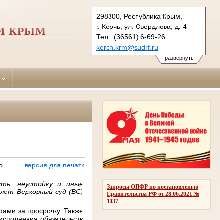
298300, Республика Крым,
г. Керчь, ул. Свердлова, д. 4
И КРЫМ
Тел.: (36561) 6-69-26
kerch.krm@sudrf.ru
развернуть
о
версия для печати
сть, неустойку и иные
Запросы ОПФР по постановлению
яет Верховный суд (ВС)
Правительства РФ от 28.06.2021 №
1037
ами за просрочку. Также
исполнения обязательств