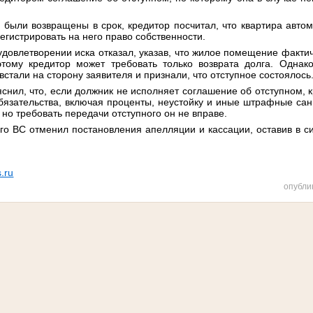
е были возвращены в срок, кредитор посчитал, что квартира авто
регистрировать на него право собственности.
удовлетворении иска отказал, указав, что жилое помещение факти
оэтому кредитор может требовать только возврата долга. Одна
стали на сторону заявителя и признали, что отступное состоялось
снил, что, если должник не исполняет соглашение об отступном, 
бязательства, включая проценты, неустойку и иные штрафные сан
 но требовать передачи отступного он не вправе.
го ВС отменил постановления апелляции и кассации, оставив в с
.ru
опубли