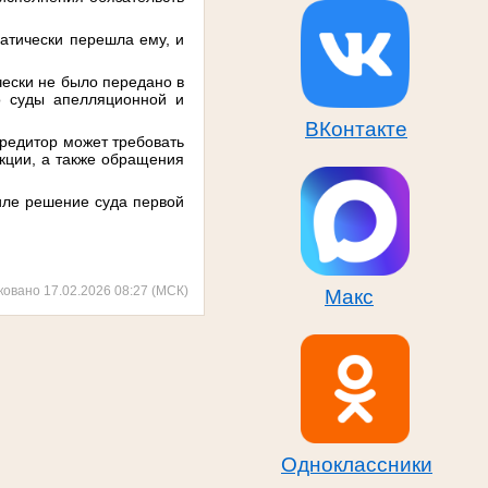
матически перешла ему, и
чески не было передано в
ко суды апелляционной и
.
ВКонтакте
кредитор может требовать
кции, а также обращения
иле решение суда первой
ковано 17.02.2026 08:27 (МСК)
Макс
Одноклассники