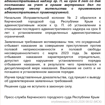
административный надзор гр. П. на срок 8 лет со дня
постановки на учет в органе внутренних дел по
избранному месту жительства с применением
административных правонарушений.
Начальник Исправительной колонии № 2 обратился в
Керченский городской суд Республики Крым с
административным иском к гр. П. об установлении в
отношении последнего административного надзора на срок 8
лет с установлением определенных административных
ограничений.
Заявленные требования мотивированы тем, что осужденный
отбывает наказание за совершение преступления против
половой неприкосновенности и половой свободы
несовершеннолетнего с марта 2023 года. За время
отбывания наказания характеризуется отрицательно,
допустил одно нарушение установленного порядка
отбывания наказания, в результате чего привлекался к
дисциплинарной мере наказания. Взыскание не снято и не
погашено в установленном законом порядке.
Изучив представленные доказательства, суд пришел к выводу
об удовлетворении заявленных требований.
Решение суда не вступило в законную силу.
Пресс-служба Керченского городского суда Республики Крым
опубликовано 20.03.2026 08:02 (МСК)