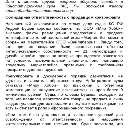
Эти и многие другие вопросы обсудили сегодня в
Конституционном суде (КС) РФ, обсуждая жалобу
правообладателя настольных игр.
Солидарная ответственность с продавцом контрафакта
Назначенный докладчиком по этому делу судья КС РФ
Андрей Бушев коротко сообщил, что ООО «Мир Хобби»
выявило факты размещения предложений о продаже
контрафактных копий настольной игры «Мафия. Вся семья в
сборе» на маркетплейсе ООО «Вайлдберриз». Ввиду того,
что при их создании были использованы объекты
интеллектуальной собственности — 21 иллюстрация и
дизайн коробки, права на которые принадлежат заявителю
на условиях исключительной лицензии, оно направило
владельцу маркетплейса претензию с требованием
прекратить данное нарушение.
Урегулировать в досудебном порядке разногласия не
удалось, и заявитель обратился в суд. Арбитражные суды
отказали «Миру Хобби» во взыскании с ответчика
компенсации за нарушение исключительных прав более 9
миллионов рублей. Суды, по словам Бушева, исходили из
того, что владелец маркетплейса товары не продает, а лишь
создает условия для их продажи и покупки иными лицами, то
есть выступает в роли информационного посредника.
«При этом было установлено и выполнение условий для
освобождения от ответственности за нарушения
интеллектуальных прав третьих лиц. Суды посчитали, что