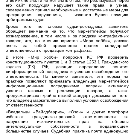
ответчик не знал и не мог знать о том, что реализуемая через
его сайт продукция нарушает такие права, а узнав,
своевременно принял необходимые и достаточные меры для
прекращения нарушения», — изложил Бушев позицию
арбитражных судов.
Кроме того, по словам судьи-докладчика, заявитель
обращает внимание на то, что маркетплейсы получают
вознаграждение, в том числе и за продажу контрафактных
товаров, что, по мнению юристов «Мира хобби», должно
влечь за собой применение правил солидарной
ответственности с продавцом контрафакта.
В итоге «Мир хобби» попросил КС РФ проверить
конституционность пунктов 1 и 3 статьи 1253.1 Гражданского
кодекса (ГК) РФ, дающие определение понятия
«информационный посредник» и условия освобождения его
ответственности. По мнению заявителя, эти нормы на
практике позволяют признавать владельцев маркетплейсов
информационными посредниками вопреки активному
участию таковых в реализации товаров, а также
предусматривают крайне низкий стандарт доказывания того,
что владелец маркетплейса выполнил условия освобождения
от ответственности.
«Владельцы «Вайлдберриз», «Озон» и других платформ
избегают гражданско-правовой ответственности за
нарушение исключительных прав на объекты
интеллектуальной собственности в подавляющем
большинстве случаев. Судебная практика почти единодушно