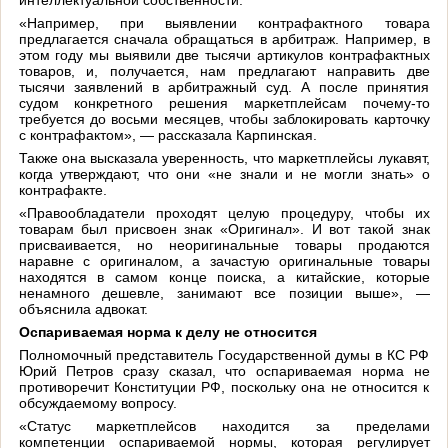
«Например, при выявлении контрафактного товара
предлагается сначала обращаться в арбитраж. Например, в
этом году мы выявили две тысячи артикулов контрафактных
товаров, и, получается, нам предлагают направить две
тысячи заявлений в арбитражный суд. А после принятия
судом конкретного решения маркетплейсам почему-то
требуется до восьми месяцев, чтобы заблокировать карточку
с контрафактом», — рассказала Карпинская.
Также она высказала уверенность, что маркетплейсы лукавят,
когда утверждают, что они «не знали и не могли знать» о
контрафакте.
«Правообладатели проходят целую процедуру, чтобы их
товарам был присвоен знак «Оригинал». И вот такой знак
присваивается, но неоригинальные товары продаются
наравне с оригиналом, а зачастую оригинальные товары
находятся в самом конце поиска, а китайские, которые
ненамного дешевле, занимают все позиции выше», —
объяснила адвокат.
Оспариваемая норма к делу не относится
Полномочный представитель Государственной думы в КС РФ
Юрий Петров сразу сказал, что оспариваемая норма не
противоречит Конституции РФ, поскольку она не относится к
обсуждаемому вопросу.
«Статус маркетплейсов находится за пределами
компетенции оспариваемой нормы, которая регулирует