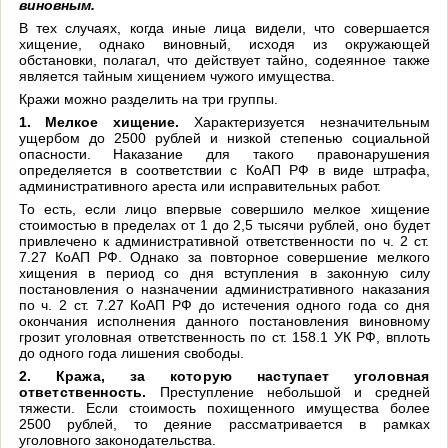
виновным.
В тех случаях, когда иные лица видели, что совершается
хищение, однако виновный, исходя из окружающей
обстановки, полагал, что действует тайно, содеянное также
является тайным хищением чужого имущества.
Кражи можно разделить на три группы.
1. Мелкое хищение.
Характеризуется незначительным
ущербом до 2500 рублей и низкой степенью социальной
опасности. Наказание для такого правонарушения
определяется в соответствии с КоАП РФ в виде штрафа,
административного ареста или исправительных работ.
То есть, если лицо впервые совершило мелкое хищение
стоимостью в пределах от 1 до 2,5 тысячи рублей, оно будет
привлечено к административной ответственности по ч. 2 ст.
7.27 КоАП РФ. Однако за повторное совершение мелкого
хищения в период со дня вступления в законную силу
постановления о назначении административного наказания
по ч. 2 ст. 7.27 КоАП РФ до истечения одного года со дня
окончания исполнения данного постановления виновному
грозит уголовная ответственность по ст. 158.1 УК РФ, вплоть
до одного года лишения свободы.
2. Кража, за которую наступает уголовная
ответственность.
Преступление небольшой и средней
тяжести. Если стоимость похищенного имущества более
2500 рублей, то деяние рассматривается в рамках
уголовного законодательства.