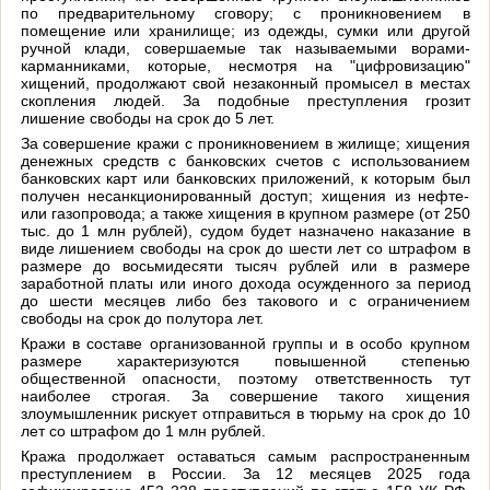
по предварительному сговору; с проникновением в
помещение или хранилище; из одежды, сумки или другой
ручной клади, совершаемые так называемыми ворами-
карманниками, которые, несмотря на "цифровизацию"
хищений, продолжают свой незаконный промысел в местах
скопления людей. За подобные преступления грозит
лишение свободы на срок до 5 лет.
За совершение кражи с проникновением в жилище; хищения
денежных средств с банковских счетов с использованием
банковских карт или банковских приложений, к которым был
получен несанкционированный доступ; хищения из нефте-
или газопровода; а также хищения в крупном размере (от 250
тыс. до 1 млн рублей), судом будет назначено наказание в
виде лишением свободы на срок до шести лет со штрафом в
размере до восьмидесяти тысяч рублей или в размере
заработной платы или иного дохода осужденного за период
до шести месяцев либо без такового и с ограничением
свободы на срок до полутора лет.
Кражи в составе организованной группы и в особо крупном
размере характеризуются повышенной степенью
общественной опасности, поэтому ответственность тут
наиболее строгая. За совершение такого хищения
злоумышленник рискует отправиться в тюрьму на срок до 10
лет со штрафом до 1 млн рублей.
Кража продолжает оставаться самым распространенным
преступлением в России. За 12 месяцев 2025 года