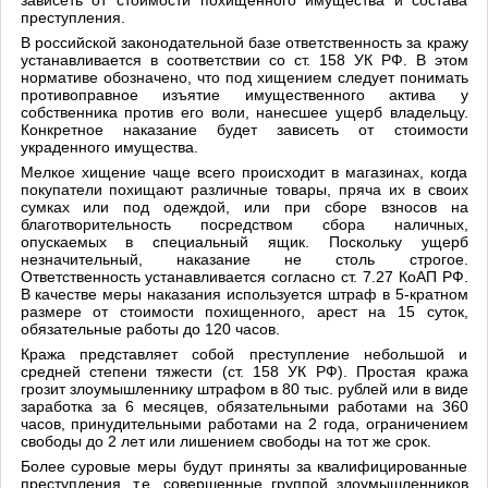
преступления.
В российской законодательной базе ответственность за кражу
устанавливается в соответствии со ст. 158 УК РФ. В этом
нормативе обозначено, что под хищением следует понимать
противоправное изъятие имущественного актива у
собственника против его воли, нанесшее ущерб владельцу.
Конкретное наказание будет зависеть от стоимости
украденного имущества.
Мелкое хищение чаще всего происходит в магазинах, когда
покупатели похищают различные товары, пряча их в своих
сумках или под одеждой, или при сборе взносов на
благотворительность посредством сбора наличных,
опускаемых в специальный ящик. Поскольку ущерб
незначительный, наказание не столь строгое.
Ответственность устанавливается согласно ст. 7.27 КоАП РФ.
В качестве меры наказания используется штраф в 5-кратном
размере от стоимости похищенного, арест на 15 суток,
обязательные работы до 120 часов.
Кража представляет собой преступление небольшой и
средней степени тяжести (ст. 158 УК РФ). Простая кража
грозит злоумышленнику штрафом в 80 тыс. рублей или в виде
заработка за 6 месяцев, обязательными работами на 360
часов, принудительными работами на 2 года, ограничением
свободы до 2 лет или лишением свободы на тот же срок.
Более суровые меры будут приняты за квалифицированные
преступления, т.е. совершенные группой злоумышленников