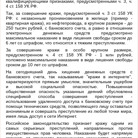
квалифицирующими признаками, предусмотренными ч. 3, ч.
4 ст. 158 УК РФ.
Так, за совершение кражи, предусмотренной ч. 3 ст. 158 УК
РФ: с незаконным проникновением в жилище (пример -
квартирная кража), из нефтепровода, в крупном размере - до
250 тысяч рублей, с банковского счета, а равно в отношении
электронных денежных средств предусмотрено
максимальное наказание в виде лишения свободы сроком до
6 лет со штрафом, что относится к тяжким преступлениям.
За совершение кражи в особо крупном размере,
предусмотренном ч. 4 ст. 158 УК РФ - 1 млн рублей,
положено максимальное наказание в виде лишения свободы
сроком до 10 лет со штрафом.
На сегодняшний день хищение денежных средств с
банковского счета, так называемые "кражи в интернете",
характеризуются прямым умыслом, значительным ущербом
и высокой социальной опасностью. Повышенная
общественная опасность указанных деяний обусловлена
спецификой способа совершения преступления -
использование удаленного доступа к банковскому счету при
помощи технических средств, позволяющего лицу оставаться
анонимным и совершать преступление из любой точки мира,
имея лишь доступ к сети Интернет.
Российское законодательство признает кражу одним из
самых серьезных преступлений, направленных против
имущественных прав человека. Наказание будет напрямую
зависеть от стоимости похищенного имущества и состава