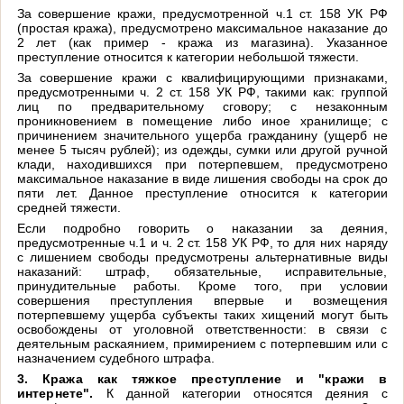
За совершение кражи, предусмотренной ч.1 ст. 158 УК РФ
(простая кража), предусмотрено максимальное наказание до
2 лет (как пример - кража из магазина). Указанное
преступление относится к категории небольшой тяжести.
За совершение кражи с квалифицирующими признаками,
предусмотренными ч. 2 ст. 158 УК РФ, такими как: группой
лиц по предварительному сговору; с незаконным
проникновением в помещение либо иное хранилище; с
причинением значительного ущерба гражданину (ущерб не
менее 5 тысяч рублей); из одежды, сумки или другой ручной
клади, находившихся при потерпевшем, предусмотрено
максимальное наказание в виде лишения свободы на срок до
пяти лет. Данное преступление относится к категории
средней тяжести.
Если подробно говорить о наказании за деяния,
предусмотренные ч.1 и ч. 2 ст. 158 УК РФ, то для них наряду
с лишением свободы предусмотрены альтернативные виды
наказаний: штраф, обязательные, исправительные,
принудительные работы. Кроме того, при условии
совершения преступления впервые и возмещения
потерпевшему ущерба субъекты таких хищений могут быть
освобождены от уголовной ответственности: в связи с
деятельным раскаянием, примирением с потерпевшим или с
назначением судебного штрафа.
3. Кража как тяжкое преступление и "кражи в
интернете".
К данной категории относятся деяния с