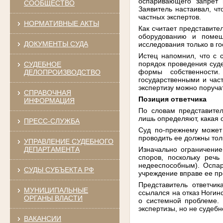
оспаривающего запрет 
СООБЩЕСТВО
Заявитель настаивал, чт
частных экспертов.
НОРМАТИВНЫЕ АКТЫ
Как считает представител
оборудованию и помещ
ДОКУМЕНТЫ СУДА
исследования только в г
Истец напомнил, что с 
порядок проведения суде
СУДЕБНОЕ
формы собственности
ДЕЛОПРОИЗВОДСТВО
государственными и час
экспертизу можно поруч
СПРАВОЧНАЯ
Позиция ответчика
ИНФОРМАЦИЯ
По словам представите
лишь определяют, какая 
ПРЕСС-СЛУЖБА
Суд по‑прежнему может 
проводить ее должны тол
УПРАВЛЕНИЕ СУДЕБНОГО
Изначально ограничение
ДЕПАРТАМЕНТА
споров, поскольку реч
недееспособным). Оспар
СУДЫ СУБЪЕКТА РФ
учреждение вправе ее пр
Представитель ответчик
МУНИЦИПАЛЬНЫЕ
ссылался на отказ Ногинс
ОРГАНЫ ВЛАСТИ
о системной проблеме. 
экспертизы, но не судеб
ВАКАНСИИ