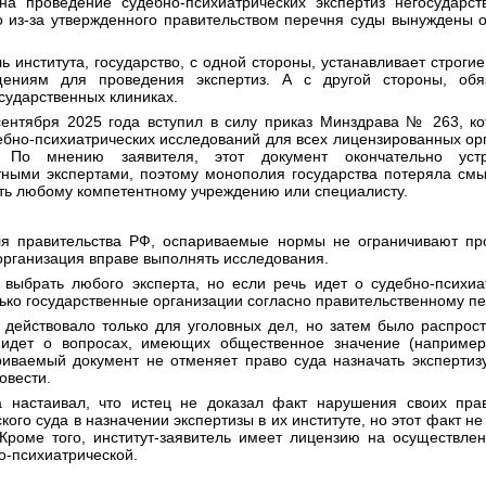
на проведение судебно-психиатрических экспертиз негосударст
о из-за утвержденного правительством перечня суды вынуждены 
ь института, государство, с одной стороны, устанавливает строги
ениям для проведения экспертиз. А с другой стороны, обяз
осударственных клиниках.
сентября 2025 года вступил в силу приказ Минздрава № 263, к
бно-психиатрических исследований для всех лицензированных ор
. По мнению заявителя, этот документ окончательно уст
тными экспертами, поэтому монополия государства потеряла смыс
ать любому компетентному учреждению или специалисту.
ля правительства РФ, оспариваемые нормы не ограничивают про
организация вправе выполнять исследования.
выбрать любого эксперта, но если речь идет о судебно-психиат
ько государственные организации согласно правительственному п
 действовало только для уголовных дел, но затем было распрост
ь идет о вопросах, имеющих общественное значение (например
иваемый документ не отменяет право суда назначать экспертизу,
овести.
а настаивал, что истец не доказал факт нарушения своих пра
кого суда в назначении экспертизы в их институте, но этот факт н
Кроме того, институт-заявитель имеет лицензию на осуществле
но-психиатрической.