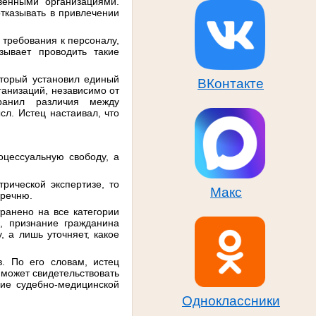
венными организациями.
отказывать в привлечении
е требования к персоналу,
ывает проводить такие
оторый установил единый
ВКонтакте
ганизаций, независимо от
ранил различия между
л. Истец настаивал, что
цессуальную свободу, а
рической экспертизе, то
Макс
еречню.
ранено на все категории
, признание гражданина
 а лишь уточняет, какое
в. По его словам, истец
е может свидетельствовать
ние судебно-медицинской
Одноклассники