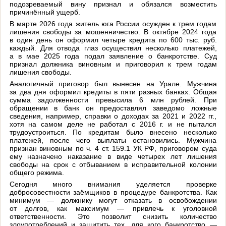
подозреваемый вину признал и обязался возместить
причинённый ущерб.
В марте 2026 года житель юга России осужден к трем годам
лишения свободы за мошенничество. В октябре 2024 года
в один день он оформил четыре кредита по 600 тыс. руб.
каждый. Для отвода глаз осуществил несколько платежей,
а в мае 2025 года подал заявление о банкротстве. Суд
признал должника виновным и приговорил к трем годам
лишения свободы.
Аналогичный приговор был вынесен на Урале. Мужчина
за два дня оформил кредиты в пяти разных банках. Общая
сумма задолженности превысила 6 млн рублей. При
обращении в банк он предоставлял заведомо ложные
сведения, например, справки о доходах за 2021 и 2022 гг.,
хотя на самом деле не работал с 2016 г. и не пытался
трудоустроиться. По кредитам было внесено несколько
платежей, после чего выплаты остановились. Мужчина
признан виновным по ч. 4 ст. 159.1 УК РФ, приговором суда
ему назначено наказание в виде четырех лет лишения
свободы на срок с отбыванием в исправительной колонии
общего режима.
Сегодня много внимания уделяется проверке
добросовестности заёмщиков в процедуре банкротства. Как
минимум — должнику могут отказать в освобождении
от долгов, как максимум — привлечь к уголовной
ответственности. Это позволит снизить количество
злоупотреблений и защитить тех, для кого банкротство —