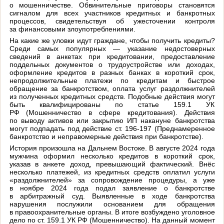
о мошенничестве. Обвинительные приговоры становятся
сигналом для всех участников кредитных и банкротных
процессов, свидетельствуя об ужесточении контроля
за финансовыми злоупотреблениями.
На какие же уловки идут граждане, чтобы получить кредиты?
Среди самых популярных — указание недостоверных
сведений в анкетах при кредитовании, предоставление
поддельных документов о трудоустройстве или доходах,
оформление кредитов в разных банках в короткий срок,
непродолжительные платежи по кредитам и быстрое
обращение за банкротством, оплата услуг раздолжнителей
из полученных кредитных средств. Подобные действия могут
быть квалифицированы по статье 159.1 УК
РФ (Мошенничество в сфере кредитования). Действия
по выводу активов или закрытию ИП накануне банкротства
могут подпадать под действие ст. 196-197 (Преднамеренное
банкротство и неправомерные действия при банкротстве).
История произошла на Дальнем Востоке. В августе 2024 года
мужчина оформил несколько кредитов в короткий срок,
указав в анкете доход, превышающий фактический. Внёс
несколько платежей, из кредитных средств оплатил услуги
«раздолжнителей» за сопровождение процедуры, а уже
в ноябре 2024 года подал заявление о банкротстве
в арбитражный суд. Выявленные в ходе банкротства
нарушения послужили основанием для обращения
в правоохранительные органы. В итоге возбуждено уголовное
дело по ст. 159.1 УК РФ (Мошенничество). На данный момент