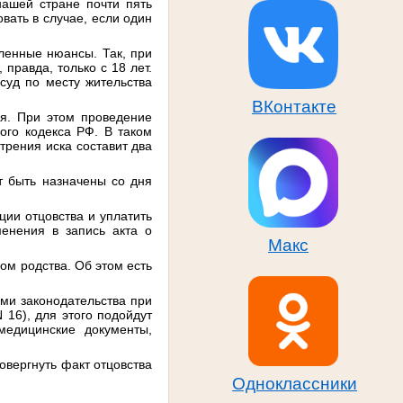
нашей стране почти пять
вать в случае, если один
ленные нюансы. Так, при
правда, только с 18 лет.
суд по месту жительства
ВКонтакте
ия. При этом проведение
ого кодекса РФ. В таком
трения иска составит два
т быть назначены со дня
ции отцовства и уплатить
менения в запись акта о
Макс
вом родства. Об этом есть
ми законодательства при
 16), для этого подойдут
едицинские документы,
овергнуть факт отцовства
Одноклассники