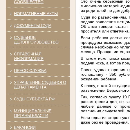
Это очень серьезный во
СООБЩЕСТВО
миллионов матерей-одино
из родителей не дал доб
НОРМАТИВНЫЕ АКТЫ
Судя по разъяснениям, 
подаче заявления истцом
ДОКУМЕНТЫ СУДА
Об этом говорит статья
просителя или ответчика
СУДЕБНОЕ
Если ребенок достиг со
ДЕЛОПРОИЗВОДСТВО
процедуры возможно даж
случае необходимо уплат
месяца. Правда, истец вп
СПРАВОЧНАЯ
В таком иске также мож
ИНФОРМАЦИЯ
подачи иска, а вот за пр
После удовлетворения тр
ПРЕСС-СЛУЖБА
госпошлину - 350 рубле
рождении ребенка.
УПРАВЛЕНИЕ СУДЕБНОГО
К слову, в такой ситуаци
ДЕПАРТАМЕНТА
разъяснения Верховного 
Так, согласно пункту 1
СУДЫ СУБЪЕКТА РФ
рассмотрении дел, связа
любые данные о проис
пояснения свидетелей, п
МУНИЦИПАЛЬНЫЕ
ОРГАНЫ ВЛАСТИ
Если одна из сторон укл
даже без ее проведения, 
ВАКАНСИИ