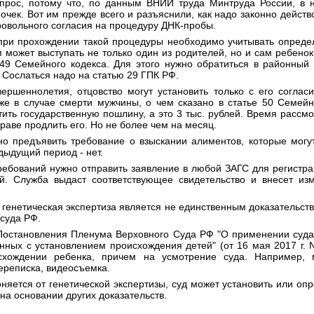
прос, потому что, по данным ВНИИ труда Минтруда России, в 
чек. Вот им прежде всего и разъяснили, как надо законно действо
ровольного согласия на процедуру ДНК-пробы.
при прохождении такой процедуры необходимо учитывать опреде
 может выступать не только один из родителей, но и сам ребенок, 
 49 Семейного кодекса. Для этого нужно обратиться в районный 
. Сослаться надо на статью 29 ГПК РФ.
вершеннолетия, отцовство могут установить только с его соглас
е в случае смерти мужчины, о чем сказано в статье 50 Семейн
ить государственную пошлину, а это 3 тыс. рублей. Время рассмо
раве продлить его. Но не более чем на месяц.
но предъявить требование о взыскании алиментов, которые могу
едыдущий период - нет.
ебований нужно отправить заявление в любой ЗАГС для регистра
й. Служба выдаст соответствующее свидетельство и внесет из
и генетическая экспертиза является не единственным доказательст
суда РФ.
9 Постановления Пленума Верховного Суда РФ "О применении суда
нных с установлением происхождения детей" (от 16 мая 2017 г. N
хождении ребенка, причем на усмотрение суда. Например, м
ереписка, видеосъемка.
оняется от генетической экспертизы, суд может установить или опр
на основании других доказательств.