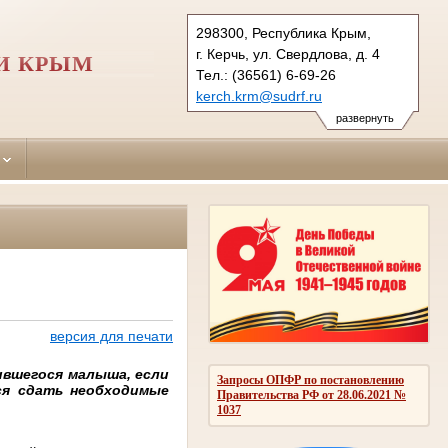
298300, Республика Крым,
г. Керчь, ул. Свердлова, д. 4
И КРЫМ
Тел.: (36561) 6-69-26
kerch.krm@sudrf.ru
развернуть
версия для печати
ившегося малыша, если
Запросы ОПФР по постановлению
ся сдать необходимые
Правительства РФ от 28.06.2021 №
1037