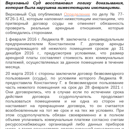
Верховный Суд восстановил логику доказывания,
которая была нарушена нижестоящими инстанциями.
Верховный Суд опубликовал
Определение
по делу № 77-
КГ26-1-К1, которым напомнил нижестоящим инстанциям, что
притворный договор ссуды не отменяет обязанность
проверить реальные арендные отношения, которые
соблюдались сторонами.
1 февраля 2016 г. Людмила Ф. заключила с индивидуальным
предпринимателем Константином Г. договор аренды
принадлежащего ей нежилого помещения сроком до 31
декабря 2016 г., предусмотрев условиями, что размер
арендной платы составляет стоимость всех коммунальных
платежей, осуществляемых за данное помещение в течение
месяца.
20 марта 2016 г. стороны заключили договор безвозмездного
пользования (ссуды), по условиям которого Людмила Ф.
предоставила Константину Г. в безвозмездное пользование
часть нежилого помещения на срок до 28 февраля 2021 г.
Они договорились, что в случае если по истечении срока
действия договора ссудополучатель продолжает
пользоваться помещением и ни одна из сторон не
настаивает на прекращении договора, то он считается
возобновленным на тот же срок и на тех же условиях. При
этом ссудополучатель обязан своевременно и в полном
объеме уплачивать коммунальные платежи согласно счетам
ресурсоснабжающих организаций либо данных приборов
учета, а также осуществлять оплату охранной сигнализации и