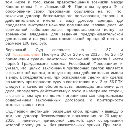
том числе и того, какие правоотношения возникли между
Константином Г. и Людмилой Ф. При этом супруги Ф. в
обоснование своих требований ссылались на то, что,
заключая договор безвозмездного пользования, стороны в
действительности имели в виду договор аренды, где
предметом выступает нежилое помещение, являющееся их
совместной собственностью, предоставленное истцу во
временное владение для ведения предпринимательской
деятельности на условиях ежемесячной арендной платы в
размере 100 тыс. руб.
Верховный Суд сослался на п. 87 и
88
Постановления
Пленума ВС от 23 июня 2015 г. № 25 «О
применении судами некоторых положений раздела I части
первой Гражданского кодекса Российской Федерации» и
указал, что целью заключения притворных сделок является
сокрытие той сделки, которую стороны действительно имели
в виду, а следовательно, при оспаривании сделки или сделок
по мотиву притворности суду в соответствии с ч. 2 ст. 56 ГПК
следует в качестве обстоятельств, имеющих значение для
дела, определить действительную волю и намерение сторон,
в связи с чем суд не должен ограничиваться формальным
содержанием заключенных договоров, о притворности
которых заявлен иск.
Суд первой инстанции, разрешая спор, пришел к выводу о
том, что договор безвозмездного пользования от 20 марта
2016 г. является притворной сделкой, срок оспаривания
которой пропущен Ф. без уважительных причин. При этом,