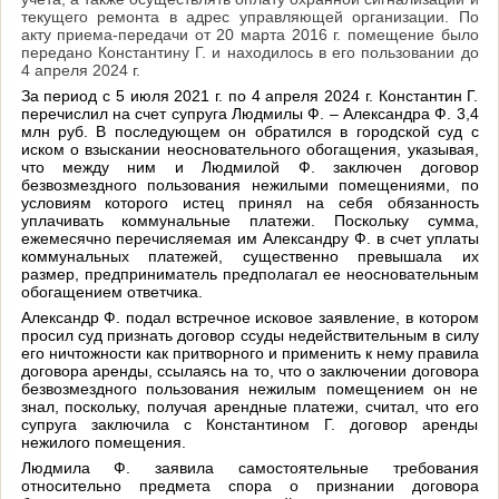
текущего ремонта в адрес управляющей организации. По
акту приема-передачи от 20 марта 2016 г. помещение было
передано Константину Г. и находилось в его пользовании до
4 апреля 2024 г.
За период с 5 июля 2021 г. по 4 апреля 2024 г. Константин Г.
перечислил на счет супруга Людмилы Ф. – Александра Ф. 3,4
млн руб. В последующем он обратился в городской суд с
иском о взыскании неосновательного обогащения, указывая,
что между ним и Людмилой Ф. заключен договор
безвозмездного пользования нежилыми помещениями, по
условиям которого истец принял на себя обязанность
уплачивать коммунальные платежи. Поскольку сумма,
ежемесячно перечисляемая им Александру Ф. в счет уплаты
коммунальных платежей, существенно превышала их
размер, предприниматель предполагал ее неосновательным
обогащением ответчика.
Александр Ф. подал встречное исковое заявление, в котором
просил суд признать договор ссуды недействительным в силу
его ничтожности как притворного и применить к нему правила
договора аренды, ссылаясь на то, что о заключении договора
безвозмездного пользования нежилым помещением он не
знал, поскольку, получая арендные платежи, считал, что его
супруга заключила с Константином Г. договор аренды
нежилого помещения.
Людмила Ф. заявила самостоятельные требования
относительно предмета спора о признании договора