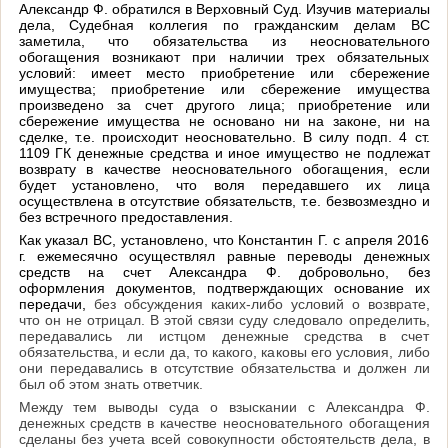
Александр Ф. обратился в Верховный Суд. Изучив материалы
дела, Судебная коллегия по гражданским делам ВС
заметила, что обязательства из неосновательного
обогащения возникают при наличии трех обязательных
условий: имеет место приобретение или сбережение
имущества; приобретение или сбережение имущества
произведено за счет другого лица; приобретение или
сбережение имущества не основано ни на законе, ни на
сделке, т.е. происходит неосновательно. В силу подп. 4 ст.
1109 ГК денежные средства и иное имущество не подлежат
возврату в качестве неосновательного обогащения, если
будет установлено, что воля передавшего их лица
осуществлена в отсутствие обязательств, т.е. безвозмездно и
без встречного предоставления.
Как указал ВС, установлено, что Константин Г. с апреля 2016
г. ежемесячно осуществлял равные переводы денежных
средств на счет Александра Ф. добровольно, без
оформления документов, подтверждающих основание их
передачи,
без обсуждения каких-либо условий о возврате,
что он не отрицал. В этой связи суду следовало определить,
передавались ли истцом денежные средства в счет
обязательства, и если да, то какого, каковы его условия, либо
они передавались в отсутствие обязательства и должен ли
был об этом знать ответчик.
Между тем выводы суда о взыскании с Александра Ф.
денежных средств в качестве неосновательного обогащения
сделаны без учета всей совокупности обстоятельств дела, в