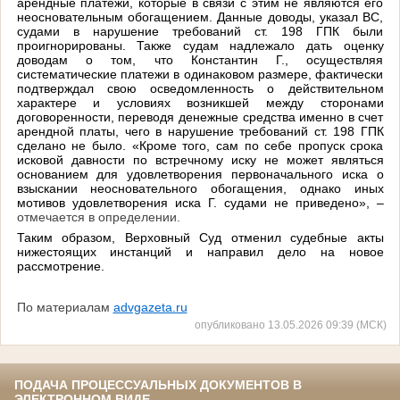
арендные платежи, которые в связи с этим не являются его
неосновательным обогащением. Данные доводы, указал ВС,
судами в нарушение требований ст. 198 ГПК были
проигнорированы. Также судам надлежало дать оценку
доводам о том, что Константин Г., осуществляя
систематические платежи в одинаковом размере, фактически
подтверждал свою осведомленность о действительном
характере и условиях возникшей между сторонами
договоренности, переводя денежные средства именно в счет
арендной платы, чего в нарушение требований ст. 198 ГПК
сделано не было. «Кроме того, сам по себе пропуск срока
исковой давности по встречному иску не может являться
основанием для удовлетворения первоначального иска о
взыскании неосновательного обогащения, однако иных
мотивов удовлетворения иска Г. судами не приведено», –
отмечается в определении.
Таким образом, Верховный Суд отменил судебные акты
нижестоящих инстанций и направил дело на новое
рассмотрение.
По материалам
advgazeta.ru
опубликовано 13.05.2026 09:39 (МСК)
ПОДАЧА ПРОЦЕССУАЛЬНЫХ ДОКУМЕНТОВ В
ЭЛЕКТРОННОМ ВИДЕ