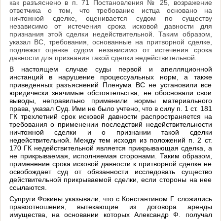
как разъяснено в п. 71 Постановления № 25, возражение
ответчика о том, что требование истца основано на
ничтожной сделке, оценивается судом по существу
независимо от истечения срока исковой давности для
признания этой сделки недействительной. Таким образом,
указал ВС, требования, основанные на притворной сделке,
подлежат оценке судом независимо от истечения срока
давности для признания такой сделки недействительной.
В настоящем случае суды первой и апелляционной
инстанций в нарушение процессуальных норм, а также
приведенных разъяснений Пленума ВС не установили все
юридически значимые обстоятельства, не обосновали свои
выводы, неправильно применили нормы материального
права, указал Суд. Ими не было учтено, что в силу п. 1 ст. 181
ГК трехлетний срок исковой давности распространяется на
требования о применении последствий недействительности
ничтожной сделки и о признании такой сделки
недействительной. Между тем исходя из положений п. 2 ст.
170 ГК недействительной является прикрывающая сделка, а
не прикрываемая, исполняемая сторонами. Таким образом,
применение срока исковой давности к притворной сделке не
освобождает суд от обязанности исследовать существо
действительной прикрываемой сделки, если стороны на нее
ссылаются.
Супруги Фокины указывали, что с Константином Г. сложились
правоотношения, вытекающие из договора аренды
имущества, на основании которых Александр Ф. получал