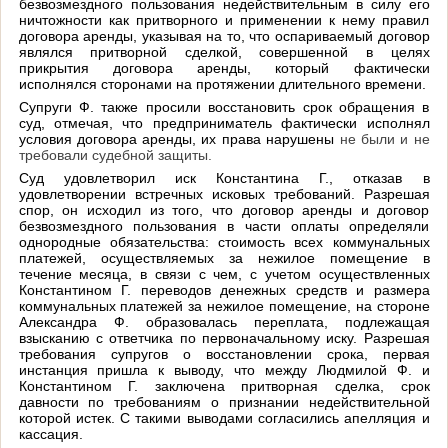
безвозмездного пользования недействительным в силу его
ничтожности как притворного и применении к нему правил
договора аренды, указывая на то, что оспариваемый договор
являлся притворной сделкой, совершенной в целях
прикрытия договора аренды, который фактически
исполнялся сторонами на протяжении длительного времени.
Супруги Ф. также просили восстановить срок обращения в
суд, отмечая, что предприниматель фактически исполнял
условия договора аренды, их права нарушены
не были и не
требовали судебной защиты.
Суд удовлетворил иск Константина Г., отказав в
удовлетворении встречных исковых требований. Разрешая
спор, он исходил из того, что договор аренды и договор
безвозмездного пользования в части оплаты определяли
однородные обязательства: стоимость всех коммунальных
платежей, осуществляемых за нежилое помещение в
течение месяца, в связи с чем, с учетом осуществленных
Константином Г. переводов денежных средств и размера
коммунальных платежей за нежилое помещение, на стороне
Александра Ф. образовалась переплата, подлежащая
взысканию с ответчика по первоначальному иску. Разрешая
требования супругов о восстановлении срока, первая
инстанция пришла к выводу, что между Людмилой Ф. и
Константином Г. заключена притворная сделка, срок
давности по требованиям о признании недействительной
которой истек. С такими выводами согласились апелляция и
кассация.