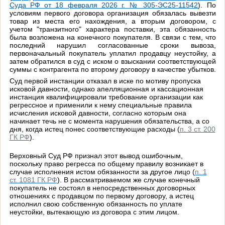
Суда РФ от 18 февраля 2026 г. № 305-ЭС25-11542
). По
условиям первого договора организация обязалась вывезти
товар из места его нахождения, а вторым договором, с
учетом "транзитного" характера поставки, эта обязанность
была возложена на конечного покупателя. В связи с тем, что
последний нарушил согласованные сроки вывоза,
первоначальный покупатель уплатил продавцу неустойку, а
затем обратился в суд с иском о взыскании соответствующей
суммы с контрагента по второму договору в качестве убытков.
Суд первой инстанции отказал в иске по мотиву пропуска
исковой давности, однако апелляционная и кассационная
инстанция квалифицировали требование организации как
регрессное и применили к нему специальные правила
исчисления исковой давности, согласно которым она
начинает течь не с момента нарушения обязательства, а со
дня, когда истец понес соответствующие расходы (
п. 3 ст. 200
ГК РФ
).
Верховный Суд РФ признал этот вывод ошибочным,
поскольку право регресса по общему правилу возникает в
случае исполнения истом обязанности за другое лицо (
п. 1
ст. 1081 ГК РФ
). В рассматриваемом же случае конечный
покупатель не состоял в непосредственных договорных
отношениях с продавцом по первому договору, а истец
исполнил свою собственную обязанность по уплате
неустойки, вытекающую из договора с этим лицом.