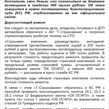
доплатить свои деньги или согласиться на денежное
возмещение в пределах 400 тысяч рублей. Об этом
говорится в новом постановлении Конституционного
суда (КС) РФ, опубликованном на его официальном
сайте.
Дорогостоящий ремонт
Как следует из материалов дела, владелец попавшего в ДТП
автомобиля обратился к АО "Т-Страхование" и попросил
отремонтировать разбитую технику на СТО.
«Страховая компания, руководствуясь методикой,
утвержденной Центробанком, оценила ущерб в 320 тысяч
рублей и дала застрахованному автовладельцу направление
в автосервис. Там работы оценили в 580 тысяч рублей. В
результате стоимость предстоящего ремонта превысила бы
не только сумму, определенную страховой компанией, но и
предельный размер страховой суммы, установленный в
федеральном законе "Об ОСАГО", а именно 400 тысяч
рублей», — рассказали в пресс-службе КС РФ.
Впоследствии суды обязали страховую компанию оплатить
полную стоимость ремонта.
В связи с этим «Т-Страхование» обратилось в КС РФ с
просьбой проверить конституционность пунктов 15.1, 15.2 и
16.1 статьи 12 федерального закона «Об ОСАГО», а также
пункта «б» статьи 7 закона «Об ОСАГО» во взаимосвязи со
статьей 15 Гражданского кодекса РФ.
В своей жалобе заявитель отметил, что оспариваемые