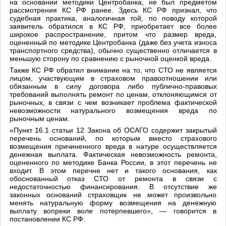
на основании методики Центробанка, не был предметом
рассмотрения КС РФ ранее. Здесь КС РФ признал, что
судебная практика, аналогичная той, по поводу которой
заявитель обратился в КС РФ, приобретает все более
широкое распространение, притом что размер вреда,
оцененный по методике Центробанка (даже без учета износа
транспортного средства), обычно существенно отличается в
меньшую сторону по сравнению с рыночной оценкой вреда.
Также КС РФ обратил внимание на то, что СТО не является
лицом, участвующим в страховом правоотношении или
обязанным в силу договора либо публично-правовых
требований выполнять ремонт по ценам, отклоняющимся от
рыночных, в связи с чем возникает проблема фактической
невозможности натурального возмещения вреда по
рыночным ценам.
«Пункт 16.1 статьи 12 Закона об ОСАГО содержит закрытый
перечень оснований, по которым вместо страхового
возмещения причиненного вреда в натуре осуществляется
денежная выплата. Фактическая невозможность ремонта,
оцененного по методике Банка России, в этот перечень не
входит. В этом перечне нет и такого основания, как
обоснованный отказ СТО от ремонта в связи с
недостаточностью финансирования. В отсутствие же
законных оснований страховщик не может произвольно
менять натуральную форму возмещения на денежную
выплату вопреки воле потерпевшего», — говорится в
постановлении КС РФ.