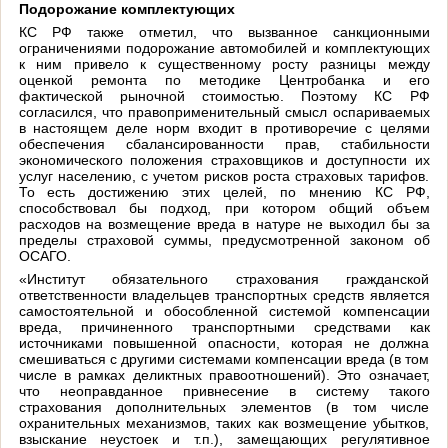
Подорожание комплектующих
КС РФ также отметил, что вызванное санкционными
ограничениями подорожание автомобилей и комплектующих
к ним привело к существенному росту разницы между
оценкой ремонта по методике Центробанка и его
фактической рыночной стоимостью. Поэтому КС РФ
согласился, что правоприменительный смысл оспариваемых
в настоящем деле норм входит в противоречие с целями
обеспечения сбалансированности прав, стабильности
экономического положения страховщиков и доступности их
услуг населению, с учетом рисков роста страховых тарифов.
То есть достижению этих целей, по мнению КС РФ,
способствовал бы подход, при котором общий объем
расходов на возмещение вреда в натуре не выходил бы за
пределы страховой суммы, предусмотренной законом об
ОСАГО.
«Институт обязательного страхования гражданской
ответственности владельцев транспортных средств является
самостоятельной и обособленной системой компенсации
вреда, причиненного транспортными средствами как
источниками повышенной опасности, которая не должна
смешиваться с другими системами компенсации вреда (в том
числе в рамках деликтных правоотношений). Это означает,
что неоправданное привнесение в систему такого
страхования дополнительных элементов (в том числе
охранительных механизмов, таких как возмещение убытков,
взыскание неустоек и т.п.), замещающих регулятивное