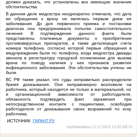
должен доказать, что установлены все имеющие значение
обстоятельства.
В данном деле медсестра неоднократно отмечала, что дата
ее обращения к врачу не являлась первым днем ее
заболевания. До дня первичного приема и постановки
диагноза она предпринимала попытки самостоятельного
лечения. В подтверждение данного факта были
представлены платежные документы о приобретении
противовирусных препаратов, а также детализация счета
номера телефона, согласно которой первые обращения в
медучреждение были по телефону, когда медсестра дважды
звонила в регистратуру городской поликлиники для вызова
врача по поводу наличия у нее признаков развития
инфекционного заболевания. Эти обстоятельства учтены не
были.
ВС РФ также указал, что суды неправильно распределили
бремя доказывания. Они неправомерно возложили на
работника, который находится не только в материальной, но
и организационной зависимости от работодателя,
обязанность подтвердить факт заражения при
непосредственном контакте с пациентами, освободив
работодателя от доказывания своих возражений по иску
работника.
ИСТОЧНИК:
ГАРАНТ.РУ
опубликовано 12.12.2024 13:45 (МСК)