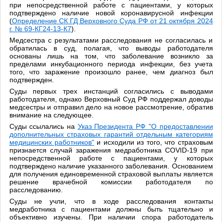
при непосредственной работе с пациентами, у которых
подтверждено наличие новой коронавирусной инфекции
(
Определение СК ГД Верховного Суда РФ от 21 октября 2024
г. № 69-КГ24-13-К7
).
Медсестра с результатами расследования не согласилась и
обратилась в суд, полагая, что выводы работодателя
основаны лишь на том, что заболевание возникло за
пределами инкубационного периода инфекции, без учета
того, что заражение произошло ранее, чем диагноз был
подтвержден.
Суды первых трех инстанций согласились с выводами
работодателя, однако Верховный Суд РФ поддержал доводы
медсестры и отправил дело на новое рассмотрение, обратив
внимание на следующее.
Суды ссылались на
Указ Президента РФ "О предоставлении
дополнительных страховых гарантий отдельным категориям
медицинских работников"
и исходили из того, что страховым
признается случай заражения медработника COVID-19 при
непосредственной работе с пациентами, у которых
подтверждено наличие указанного заболевания. Основанием
для получения единовременной страховой выплаты является
решение врачебной комиссии работодателя по
расследованию.
Суды не учли, что в ходе расследования контакты
медработника с пациентами должны быть тщательно и
объективно изучены. При наличии спора работодатель