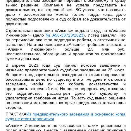
предварительном заседании перешел к основному и сразу
вынес решение. Компания не успела представить ни
доказательства, ни встречный иск. ВС указал, что назначать
дело к рассмотрению можно только тогда, когда дело
полностью подготовлено и суд собрал все доказательства от
двух сторон.
Строительная компания «Альянс» подала в суд на «Алавим
Инжиниринг» (дело
№ А56-33723/2023
). Истец заявлял, что
он перечислил аванс за подрядные работы, а ответчик их не
выполнил. На этом основании «Альянс» требовал взыскать с
«Алавим Инжиниринг» больше 2,5 млн руб.
неосновательного обогащения и процентов за пользование
чужими деньгами.
В апреле 2023 года суд принял исковое заявление и
назначил предварительное судебное заседание на 25 июля.
Во время предварительного заседания ответчик попросил не
рассматривать дело по существу в этот же день и отложить
заседание, чтобы он мог собрать доказательства и
предъявить встречный иск. Но после перерыва суд отклонил
это ходатайство, рассмотрел дело по существу и
удовлетворил требования истца. То есть суд вынес решение
на основании материалов, которые представила только одна
сторона.
ПРАКТИКА
Из предварительного заседания в основное: когда
суду не стоит торопиться
«Алавим Инжиниринг» не согласился с таким решением и
подал апелляцию. Вместе с заявлением ответчик приложил