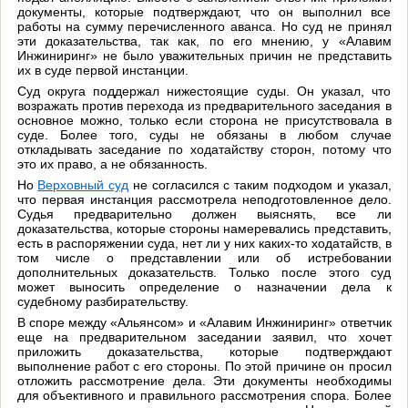
документы, которые подтверждают, что он выполнил все
работы на сумму перечисленного аванса. Но суд не принял
эти доказательства, так как, по его мнению, у «Алавим
Инжиниринг» не было уважительных причин не представить
их в суде первой инстанции.
Суд округа поддержал нижестоящие суды. Он указал, что
возражать против перехода из предварительного заседания в
основное можно, только если сторона не присутствовала в
суде. Более того, суды не обязаны в любом случае
откладывать заседание по ходатайству сторон, потому что
это их право, а не обязанность.
Но
Верховный суд
не согласился с таким подходом и указал,
что первая инстанция рассмотрела неподготовленное дело.
Судья предварительно должен выяснять, все ли
доказательства, которые стороны намеревались представить,
есть в распоряжении суда, нет ли у них каких-то ходатайств, в
том числе о представлении или об истребовании
дополнительных доказательств. Только после этого суд
может выносить определение о назначении дела к
судебному разбирательству.
В споре между «Альянсом» и «Алавим Инжиниринг» ответчик
еще на предварительном заседании заявил, что хочет
приложить доказательства, которые подтверждают
выполнение работ с его стороны. По этой причине он просил
отложить рассмотрение дела. Эти документы необходимы
для объективного и правильного рассмотрения спора. Более