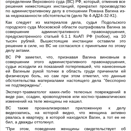
определении Верховного суда (ВС) РФ, который, отменив все
решения нижестоящих инстанций, прекратил производство
по административному делу в отношении Романа Вагина из-
за недоказанности обстоятельств (дело № 4-АД24-32-К1).
Как следует из материалов дела, судья Подольского
городского суда Московской области оштрафовала Вагина за
совершение административного правонарушения,
предусмотренного статьей 6.1.1 КоАП РФ (побои), на 10
тысяч рублей. Вышестоящие инстанции оставили это
решение в силе, но ВС не согласился с принятыми по этому
делу актами.
ВС РФ заметил, что, признавая Вагина виновным в
совершении этого административного правонарушения,
судьи исходили из показаний потерпевшей, что нанесенные
ей Вагиным рукой толчки в область груди причинили ей
физическую боль, но сам при этом отметил, что данные
обстоятельства материалами настоящего дела "бесспорно
не подтверждены".
Эксперт-травматолог каких-либо телесных повреждений в
виде ран, ссадин, кровоподтеков или костно-травматических
изменений на теле женщины не нашел.
ВС также проанализировал приложенную к делу
видеозапись, на которой видно, что женщина активно
рвалась в квартиру, в которой находился Вагин, а тот ее не
бил, а дважды оттолкнул.
"При этом, поведение женщины свидетельствует об