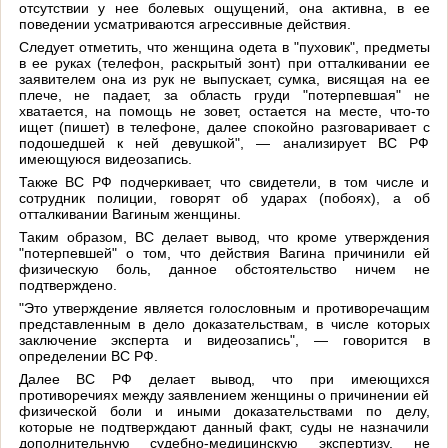
отсутствии у нее болевых ощущений, она активна, в ее
поведении усматриваются агрессивные действия.
Следует отметить, что женщина одета в "пуховик", предметы
в ее руках (телефон, раскрытый зонт) при отталкивании ее
заявителем она из рук не выпускает, сумка, висящая на ее
плече, не падает, за область груди "потерпевшая" не
хватается, на помощь не зовет, остается на месте, что-то
ищет (пишет) в телефоне, далее спокойно разговаривает с
подошедшей к ней девушкой", — анализирует ВС РФ
имеющуюся видеозапись.
Также ВС РФ подчеркивает, что свидетели, в том числе и
сотрудник полиции, говорят об ударах (побоях), а об
отталкивании Вагиным женщины.
Таким образом, ВС делает вывод, что кроме утверждения
"потерпевшей" о том, что действия Вагина причинили ей
физическую боль, данное обстоятельство ничем не
подтверждено.
"Это утверждение является голословным и противоречащим
представленным в дело доказательствам, в числе которых
заключение эксперта и видеозапись", — говорится в
определении ВС РФ.
Далее ВС РФ делает вывод, что при имеющихся
противоречиях между заявлением женщины о причинении ей
физической боли и иными доказательствами по делу,
которые не подтверждают данный факт, суды не назначили
дополнительную судебно-медицинскую экспертизу, не