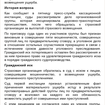
возмещения ущерба.
История вопроса
Как сообщает в пятницу пресс-служба кассационной
инстанции, суды рассматривали дело организованной
группы, которая инсценировала дорожно-транспортные
происшествия, после чего обращалась к страховой
организации за выплатой страхового возмещения.
По приговору суда один из участников группы был признан
виновным в совершении пяти мошенничеств, совершенных
группой лиц по предварительному сговору, а уголовное дело
в отношении остальных соучастников прекращено в связи с
истечением сроков давности уголовного преследования.
Гражданский иск потерпевшего оставлен без рассмотрения и
за ним признано право на удовлетворение гражданского иска
в порядке гражданского судопроизводства.
Гражданский иск
Страховая организация обратилась в суд с иском к лицам,
совершившим мошенничество, о возмещении ущерба,
причиненного преступлениями.
Суд первой инстанции признал установленным факт
причинения материального ущерба истцу в результате
противоправных действий группы лиц по предварительному
сговору и возложил на каждого из них обязанность
возместить ущерб от совершенных ими преступлений.
С этим решением не согласился один из членов группы,