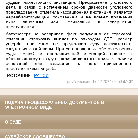
судами нижестоящих инстанций. Прекращение уголовного
дела в связи с истечением сроков давности уголовного
преследования, отметила кассационная инстанция, является
нереабилитирующим основанием и не влечет признания
лица виновным или невиновным в совершении
преступления.
Автоэксперт не оспаривал факт получения от страховой
компании страховых выплат по эпизодам ДТП, размер
ущерба, при этом не представил суду доказательств
отсутствия своей вины. При установленных обстоятельствах
суды первой и апелляционной инстанций пришли к
обоснованному выводу о наличии вины ответчика и наличии
оснований для взыскания с него причиненного
преступлениями ущерба.
ИСТОЧНИК:
РАПСИ
опубликовано 17.12.2024 09:50 (МСК)
ПОДАЧА ПРОЦЕССУАЛЬНЫХ ДОКУМЕНТОВ В
ЭЛЕКТРОННОМ ВИДЕ
О СУДЕ
СУДЕЙСКОЕ СООБЩЕСТВО