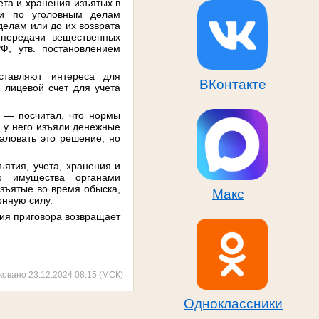
ета и хранения изъятых в
ми по уголовным делам
делам или до их возврата
 передачи вещественных
Ф, утв. постановлением
ставляют интереса для
ВКонтакте
 лицевой счет для учета
 — посчитал, что нормы
 у него изъяли денежные
аловать это решение, но
ятия, учета, хранения и
о имущества органами
изъятые во время обыска,
Макс
онную силу.
ия приговора возвращает
ковано 23.12.2024 08:15 (МСК)
Одноклассники