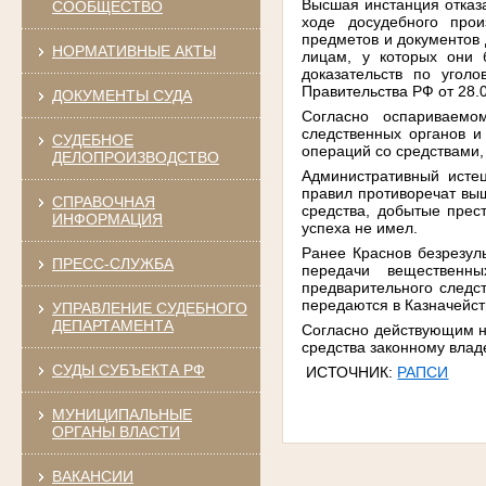
Высшая инстанция отказа
СООБЩЕСТВО
ходе досудебного про
предметов и документов 
НОРМАТИВНЫЕ АКТЫ
лицам, у которых они 
доказательств по угол
Правительства РФ от 28.
ДОКУМЕНТЫ СУДА
Согласно оспариваемо
следственных органов и
СУДЕБНОЕ
операций со средствами
ДЕЛОПРОИЗВОДСТВО
Административный исте
правил противоречат вы
СПРАВОЧНАЯ
средства, добытые прес
ИНФОРМАЦИЯ
успеха не имел.
Ранее Краснов безрезул
ПРЕСС-СЛУЖБА
передачи вещественн
предварительного следст
передаются в Казначейств
УПРАВЛЕНИЕ СУДЕБНОГО
ДЕПАРТАМЕНТА
Согласно действующим н
средства законному владе
СУДЫ СУБЪЕКТА РФ
ИСТОЧНИК:
РАПСИ
МУНИЦИПАЛЬНЫЕ
ОРГАНЫ ВЛАСТИ
ВАКАНСИИ