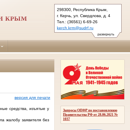
298300, Республика Крым,
г. Керчь, ул. Свердлова, д. 4
И КРЫМ
Тел.: (36561) 6-69-26
kerch.krm@sudrf.ru
развернуть
версия для печати
ные средства, изъятые у
Запросы ОПФР по постановлению
Правительства РФ от 28.06.2021 №
1037
ла жалобу заявителя без