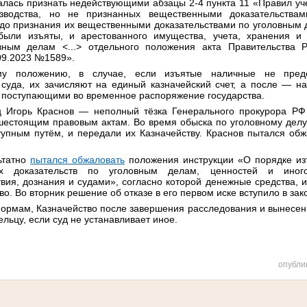
лась признать недействующими абзацы 2-4 пункта 11 «Правил уч
изводства, но не признанных вещественными доказательства
до признания их вещественными доказательствами по уголовным 
были изъяты, и арестованного имущества, учета, хранения и
овным делам <...> отдельного положения акта Правительства Р
09.2023 №1589».
му положению, в случае, если изъятые наличные не пред
 суда, их зачисляют на единый казначейский счет, а после — на
, поступающими во временное распоряжение государства.
ц Игорь Краснов — неполный тёзка Генерального прокурора РФ
шестоящим правовым актам. Во время обыска по уголовному делу
тупным путём, и передали их Казначейству. Краснов пытался обж
ьтатно
пытался обжаловать
положения инструкции «О порядке изъ
ых доказательств по уголовным делам, ценностей и иног
вия, дознания и судами», согласно которой денежные средства, 
о. Во вторник решение об отказе в его первом иске вступило в зак
ормам, Казначейство после завершения расследования и вынесен
льцу, если суд не устанавливает иное.
опубли