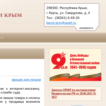
298300, Республика Крым,
г. Керчь, ул. Свердлова, д. 4
И КРЫМ
Тел.: (36561) 6-69-26
kerch.krm@sudrf.ru
развернуть
версия для печати
е к интернет-магазину,
Запросы ОПФР по постановлению
-службе суда.
Правительства РФ от 28.06.2021 №
1037
я заказа товара и оплаты
ем у продавца возникла