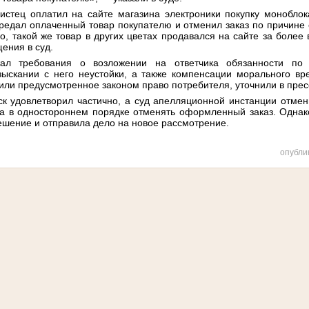
истец оплатил на сайте магазина электроники покупку моноблок
редал оплаченный товар покупателю и отменил заказ по причине е
го, такой же товар в других цветах продавался на сайте за более 
ения в суд.
жал требования о возложении на ответчика обязанности по
зыскании с него неустойки, а также компенсации морального вр
ли предусмотренное законом право потребителя, уточнили в прес
ск удовлетворил частично, а суд апелляционной инстанции отме
ца в одностороннем порядке отменять оформленный заказ. Однак
ешение и отправила дело на новое рассмотрение.
опубли