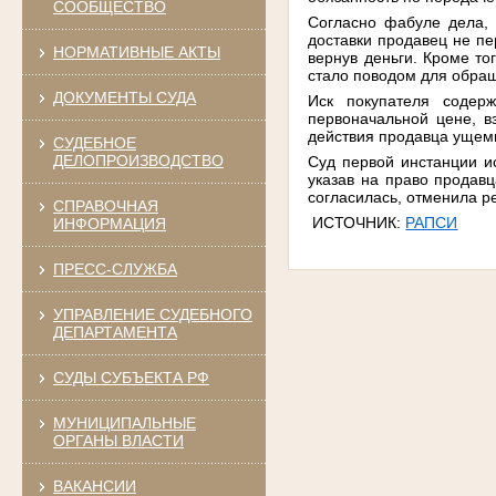
СООБЩЕСТВО
Согласно фабуле дела, 
доставки продавец не пе
НОРМАТИВНЫЕ АКТЫ
вернув деньги. Кроме то
стало поводом для обращ
ДОКУМЕНТЫ СУДА
Иск покупателя содер
первоначальной цене, в
действия продавца ущеми
СУДЕБНОЕ
ДЕЛОПРОИЗВОДСТВО
Суд первой инстанции и
указав на право продав
согласилась, отменила р
СПРАВОЧНАЯ
ИСТОЧНИК:
РАПСИ
ИНФОРМАЦИЯ
ПРЕСС-СЛУЖБА
УПРАВЛЕНИЕ СУДЕБНОГО
ДЕПАРТАМЕНТА
СУДЫ СУБЪЕКТА РФ
МУНИЦИПАЛЬНЫЕ
ОРГАНЫ ВЛАСТИ
ВАКАНСИИ