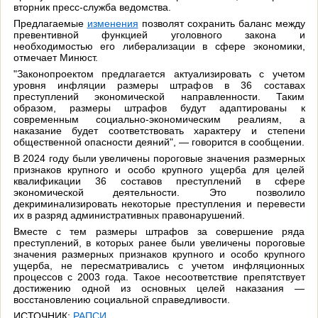
вторник пресс-служба ведомства.
Предлагаемые
изменения
позволят сохранить баланс между
превентивной функцией уголовного закона и
необходимостью его либерализации в сфере экономики,
отмечает Минюст.
"Законопроектом предлагается актуализировать с учетом
уровня инфляции размеры штрафов в 36 составах
преступлений экономической направленности. Таким
образом, размеры штрафов будут адаптированы к
современным социально-экономическим реалиям, а
наказание будет соответствовать характеру и степени
общественной опасности деяний", — говорится в сообщении.
В 2024 году были увеличены пороговые значения размерных
признаков крупного и особо крупного ущерба для целей
квалификации 36 составов преступлений в сфере
экономической деятельности. Это позволило
декриминализировать некоторые преступления и перевести
их в разряд административных правонарушений.
Вместе с тем размеры штрафов за совершение ряда
преступлений, в которых ранее были увеличены пороговые
значения размерных признаков крупного и особо крупного
ущерба, не пересматривались с учетом инфляционных
процессов с 2003 года. Такое несоответствие препятствует
достижению одной из основных целей наказания —
восстановлению социальной справедливости.
ИСТОЧНИК:
РАПСИ