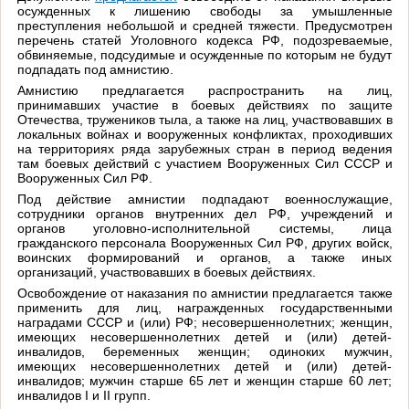
осужденных к лишению свободы за умышленные
преступления небольшой и средней тяжести. Предусмотрен
перечень статей Уголовного кодекса РФ, подозреваемые,
обвиняемые, подсудимые и осужденные по которым не будут
подпадать под амнистию.
Амнистию предлагается распространить на лиц,
принимавших участие в боевых действиях по защите
Отечества, тружеников тыла, а также на лиц, участвовавших в
локальных войнах и вооруженных конфликтах, проходивших
на территориях ряда зарубежных стран в период ведения
там боевых действий с участием Вооруженных Сил СССР и
Вооруженных Сил РФ.
Под действие амнистии подпадают военнослужащие,
сотрудники органов внутренних дел РФ, учреждений и
органов уголовно-исполнительной системы, лица
гражданского персонала Вооруженных Сил РФ, других войск,
воинских формирований и органов, а также иных
организаций, участвовавших в боевых действиях.
Освобождение от наказания по амнистии предлагается также
применить для лиц, награжденных государственными
наградами СССР и (или) РФ; несовершеннолетних; женщин,
имеющих несовершеннолетних детей и (или) детей-
инвалидов, беременных женщин; одиноких мужчин,
имеющих несовершеннолетних детей и (или) детей-
инвалидов; мужчин старше 65 лет и женщин старше 60 лет;
инвалидов I и II групп.