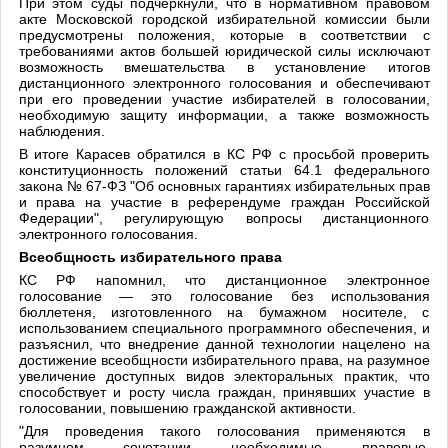
При этом суды подчеркнули, что в нормативном правовом
акте Московской городской избирательной комиссии были
предусмотрены положения, которые в соответствии с
требованиями актов большей юридической силы исключают
возможность вмешательства в установление итогов
дистанционного электронного голосования и обеспечивают
при его проведении участие избирателей в голосовании,
необходимую защиту информации, а также возможность
наблюдения.
В итоге Карасев обратился в КС РФ с просьбой проверить
конституционность положений статьи 64.1 федерального
закона № 67-ФЗ "Об основных гарантиях избирательных прав
и права на участие в референдуме граждан Российской
Федерации", регулирующую вопросы дистанционного
электронного голосования.
Всеобщность избирательного права
КС РФ напомнил, что дистанционное электронное
голосование — это голосование без использования
бюллетеня, изготовленного на бумажном носителе, с
использованием специального программного обеспечения, и
разъяснил, что внедрение данной технологии нацелено на
достижение всеобщности избирательного права, на разумное
увеличение доступных видов электоральных практик, что
способствует и росту числа граждан, принявших участие в
голосовании, повышению гражданской активности.
"Для проведения такого голосования применяются в
разумном сочетании необходимые правовые,