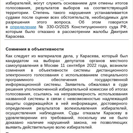
избирателей, могут служить основанием для отмены итогов
голосования, результатов выборов на соответствующей
территории. Степень такого нарушения устанавливается
судами после оценки всех обстоятельств, необходимых для
разрешения этого вопроса. Об этом говорится
в
определении
№ 330-О/2025 Конституционного суда РФ,
которым было отказано в рассмотрении жалобы Дмитрия
Карасева.
Сомнения в объективности
Как следует из материалов дела, у Карасева, который был
кандидатом на выборах депутатов органов местного
самоуправления в Москве 11 сентября 2022 года, возникли
сомнения в объективности системы дистанционного
электронного голосования с использованием специального
программного обеспечения государственной
информационной системы. Заявитель обжаловал в суде
решения уполномоченной избирательной комиссии об итогах
голосования, ссылаясь на неправомерность использования
названной системы в связи с невозможностью надлежащей
защиты содержащейся в ней информации, достоверного
определения результатов волеизъявления избирателей,
осуществления наблюдения. Суды отказали Карасеву в
удовлетворении его требований, поскольку им не было
доказано наличие нарушений закона, не позволяющих
выявить действительную волю избирателей.