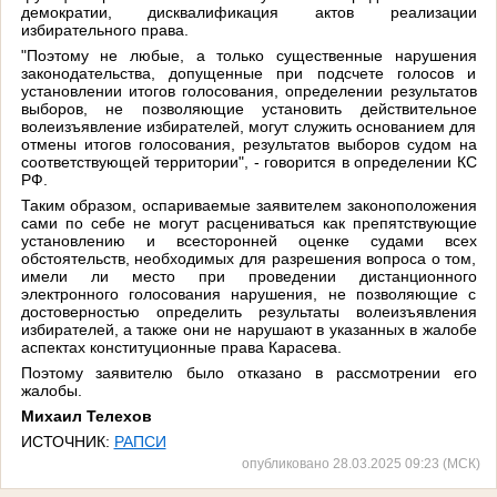
демократии, дисквалификация актов реализации
избирательного права.
"Поэтому не любые, а только существенные нарушения
законодательства, допущенные при подсчете голосов и
установлении итогов голосования, определении результатов
выборов, не позволяющие установить действительное
волеизъявление избирателей, могут служить основанием для
отмены итогов голосования, результатов выборов судом на
соответствующей территории", - говорится в определении КС
РФ.
Таким образом, оспариваемые заявителем законоположения
сами по себе не могут расцениваться как препятствующие
установлению и всесторонней оценке судами всех
обстоятельств, необходимых для разрешения вопроса о том,
имели ли место при проведении дистанционного
электронного голосования нарушения, не позволяющие с
достоверностью определить результаты волеизъявления
избирателей, а также они не нарушают в указанных в жалобе
аспектах конституционные права Карасева.
Поэтому заявителю было отказано в рассмотрении его
жалобы.
Михаил Телехов
ИСТОЧНИК:
РАПСИ
опубликовано 28.03.2025 09:23 (МСК)