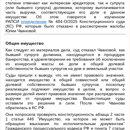
степени отвечает как интересам кредиторов, так и супруга
(или бывшего супруга) должника, которому выплачивается
часть выручки, соответствующая его доле в данном
имуществе. Об этом говорится в изученном
РАПСИ
определении
№ 484-О/2025 Конституционного суда
(КС) РФ, которым было отказано в рассмотрении жалобы
Юлии Чвановой.
Общее имущество
Как следует из материалов дела, суд отказал Чвановой, как
бывшей супруге должника, находящегося в процедуре
банкротства, в удовлетворении ее требования об исключении
из конкурсной массы ее доли в общей долевой
собственности бывших супругов на дом и земельный участок.
Суды пришли к выводу, что не имеет правового значения,
находится имущество в общей совместной или общей
долевой собственности бывших супругов, поскольку
реализации подлежит имущество в целом, а вопрос о
размере долей имеет правовое значение при распределении
выручки от продажи имущества. Вышестоящие суды
оставили это решение в силе. После чего Чванова
обратилась в КС РФ.
Она попросила проверить конституционность абзаца 2 части
1 статьи 446 "Имущество, на которое не может быть
обращено взыскание по исполнительным документам"
Гражданского процессуального кодекса РФ и пункта 7 статьи