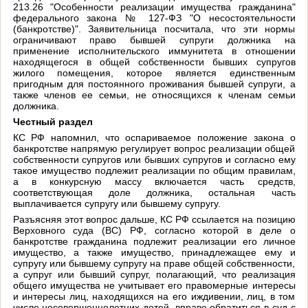
213.26 "Особенности реализации имущества гражданина"
федерального закона № 127-ФЗ "О несостоятельности
(банкротстве)". Заявительница посчитала, что эти нормы
ограничивают право бывшей супруги должника на
применение исполнительского иммунитета в отношении
находящегося в общей собственности бывших супругов
жилого помещения, которое является единственным
пригодным для постоянного проживания бывшей супруги, а
также членов ее семьи, не относящихся к членам семьи
должника.
Честный раздел
КС РФ напомнил, что оспариваемое положение закона о
банкротстве напрямую регулирует вопрос реализации общей
собственности супругов или бывших супругов и согласно ему
такое имущество подлежит реализации по общим правилам,
а в конкурсную массу включается часть средств,
соответствующая доле должника, остальная часть
выплачивается супругу или бывшему супругу.
Разъясняя этот вопрос дальше, КС РФ ссылается на позицию
Верховного суда (ВС) РФ, согласно которой в деле о
банкротстве гражданина подлежит реализации его личное
имущество, а также имущество, принадлежащее ему и
супругу или бывшему супругу на праве общей собственности,
а супруг или бывший супруг, полагающий, что реализация
общего имущества не учитывает его правомерные интересы
и интересы лиц, находящихся на его иждивении, лиц, в том
числе несовершеннолетних детей, вправе обратиться в суд с