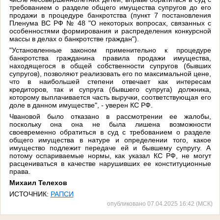
требованием о разделе общего имущества супругов до его
продажи в процедуре банкротства (пункт 7 постановления
Пленума ВС РФ № 48 "О некоторых вопросах, связанных с
особенностями формирования и распределения конкурсной
массы в делах о банкротстве граждан").
"Установленные законом применительно к процедуре
банкротства гражданина правила продажи имущества,
находящегося в общей собственности супругов (бывших
супругов), позволяют реализовать его по максимальной цене,
что в наибольшей степени отвечает как интересам
кредиторов, так и супруга (бывшего супруга) должника,
которому выплачивается часть выручки, соответствующая его
доле в данном имуществе", - уверен КС РФ.
Чвановой было отказано в рассмотрении ее жалобы,
поскольку она она не была лишена возможности
своевременно обратиться в суд с требованием о разделе
общего имущества в натуре и определении того, какое
имущество подлежит передаче ей и бывшему супругу. А
потому оспариваемые нормы, как указал КС РФ, не могут
расцениваться в качестве нарушивших ее конституционные
права.
Михаил Телехов
ИСТОЧНИК:
РАПСИ
опубликовано 07.04.2025 16:42 (МСК)