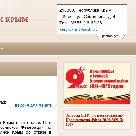
298300, Республика Крым,
г. Керчь, ул. Свердлова, д. 4
И КРЫМ
Тел.: (36561) 6-69-26
kerch.krm@sudrf.ru
развернуть
таж
версия для печати
Запросы ОПФР по постановлению
Правительства РФ от 28.06.2021 №
и Крым в интересах П. с
1037
оссийской Федерации по
лике Крым об отказе в