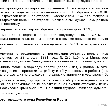
нсии П. в части невключения в страховой стаж периодов работы.
ерчи проведена проверка по обращению П. по вопросу возможны
ельства, в ходе которой установлено, что П. обратился в ОСФ
 страховой пенсии по старости. Вместе с тем, ОСФР по Республ
ии страховой пенсии по старости. Согласно вышеуказанному решени
, поскольку:
заверена печатью старого образца с аббревиатурой СССР;
атью старого образца, в которой отсутствует номер ОКПО –
ьщика налога, а также в дате приказа о приеме допущено исправле
 внесена со ссылкой на законодательство УССР, в то время как 
ы;
Положения о государственной регистрации субъектов предпринима
овлением от 29 апреля 1994 года №276 Кабинета Министров 
ятельности должны были указывать на печатях и штампах идентиф
книжку записи о периодах работы (более 6 лет) и (более 15 лет
ку сведения о принятии на работу и об увольнении с работы (в 
ного цвета из чего следует, что записи о принятии и увольнении б
доказательства, суд пришел к выводу об удовлетворении иско
Р по Республике Крым об отказе в назначении страховой пенси
Республике Крым включить П. в общий трудовой стаж периоды его 
о в законную силу.
ого городского суда Республики Крым
опубли