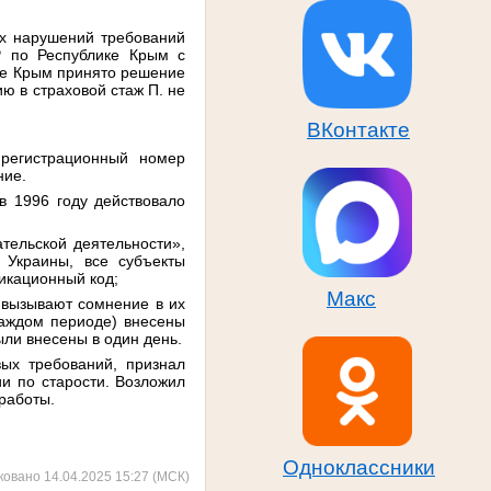
х нарушений требований
Р по Республике Крым с
ике Крым принято решение
ю в страховой стаж П. не
ВКонтакте
 регистрационный номер
ние.
в 1996 году действовало
тельской деятельности»,
Украины, все субъекты
икационный код;
Макс
) вызывают сомнение в их
каждом периоде) внесены
ыли внесены в один день.
вых требований, признал
и по старости. Возложил
работы.
Одноклассники
ковано 14.04.2025 15:27 (МСК)