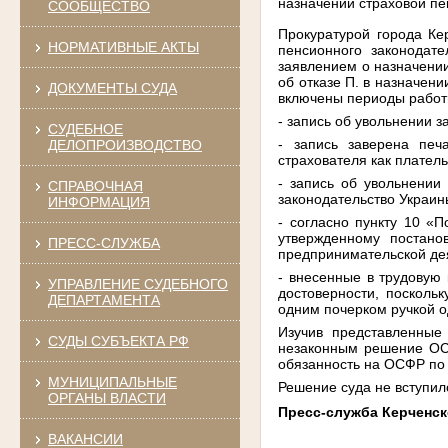
назначении страховой пе
СООБЩЕСТВО
Прокуратурой города К
НОРМАТИВНЫЕ АКТЫ
пенсионного законодат
заявлением о назначении
об отказе П. в назначен
ДОКУМЕНТЫ СУДА
включены периоды работы
- запись об увольнении 
СУДЕБНОЕ
- запись заверена печ
ДЕЛОПРОИЗВОДСТВО
страхователя как плател
- запись об увольнении
СПРАВОЧНАЯ
законодательство Украин
ИНФОРМАЦИЯ
- согласно пункту 10 «
утвержденному постан
ПРЕСС-СЛУЖБА
предпринимательской де
- внесенные в трудовую 
УПРАВЛЕНИЕ СУДЕБНОГО
достоверности, посколь
ДЕПАРТАМЕНТА
одним почерком ручкой од
Изучив представленные 
СУДЫ СУБЪЕКТА РФ
незаконным решение ОСФ
обязанность на ОСФР по 
МУНИЦИПАЛЬНЫЕ
Решение суда не вступил
ОРГАНЫ ВЛАСТИ
Пресс-служба Керченск
ВАКАНСИИ