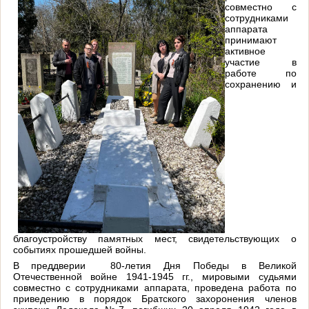
совместно с
сотрудниками
аппарата
принимают
активное
участие в
работе по
сохранению и
благоустройству памятных мест, свидетельствующих о
событиях прошедшей войны.
В преддверии 80-летия Дня Победы в Великой
Отечественной войне 1941-1945 гг., мировыми судьями
совместно с сотрудниками аппарата, проведена работа по
приведению в порядок Братского захоронения членов