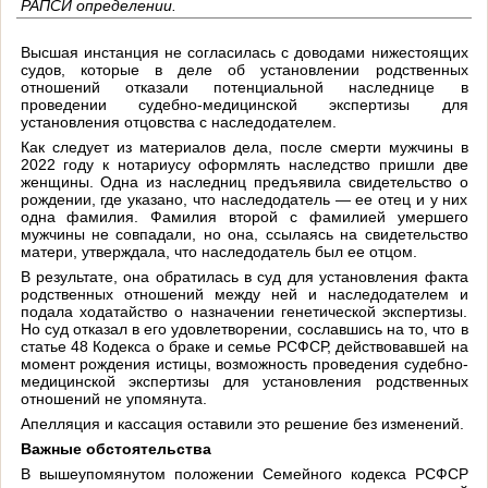
РАПСИ определении.
Высшая инстанция не согласилась с доводами нижестоящих
судов, которые в деле об установлении родственных
отношений отказали потенциальной наследнице в
проведении судебно-медицинской экспертизы для
установления отцовства с наследодателем.
Как следует из материалов дела, после смерти мужчины в
2022 году к нотариусу оформлять наследство пришли две
женщины. Одна из наследниц предъявила свидетельство о
рождении, где указано, что наследодатель — ее отец и у них
одна фамилия. Фамилия второй с фамилией умершего
мужчины не совпадали, но она, ссылаясь на свидетельство
матери, утверждала, что наследодатель был ее отцом.
В результате, она обратилась в суд для установления факта
родственных отношений между ней и наследодателем и
подала ходатайство о назначении генетической экспертизы.
Но суд отказал в его удовлетворении, сославшись на то, что в
статье 48 Кодекса о браке и семье РСФСР, действовавшей на
момент рождения истицы, возможность проведения судебно-
медицинской экспертизы для установления родственных
отношений не упомянута.
Апелляция и кассация оставили это решение без изменений.
Важные обстоятельства
В вышеупомянутом положении Семейного кодекса РСФСР