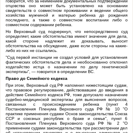
говорится, что за неимением документальных подтверждений
отцовства оно может быть установлено на основании
свидетельств о совместном проживании и ведении общего
хозяйства мужчиной и матерью ребенка до рождения
последнего, а также о совместном воспитании либо о
совместном содержании ребенка.
Но Верховный суд подчеркнул, что непосредственно суд
определяет, какие обстоятельства имеют значение для дела,
какой стороне надлежит их доказывать, выносит
обстоятельства на обсуждение, даже если стороны на какие-
либо из них не ссылались.
"Суд первой инстанции не создал условий для установления
фактических обстоятельств дела и необоснованно отклонил
ходатайство истца о назначении по делу генетической
экспертизы", — говорится в определении ВС.
Право до Семейного кодекса
При этом, Верховный суд РФ напомнил нижестоящим судам,
что правовое регулирование, действовавшее до введения в
действие Семейного кодекса РФ, тоже допускало назначение
судебно-медицинской экспертизы для выяснения вопросов,
связанных с происхождением ребенка (пункт 4
Постановления Пленума Верховного суда РФ № 10 "О
практике применения судами Основ законодательства Союза
ССР и союзных республик о браке и семье", пункт 6
Постановления Пленума Верховного суда РФ № 2 "О
применении судами законодательства при рассмотрении дел
об установлении отцовства и о взыскании алиментов на