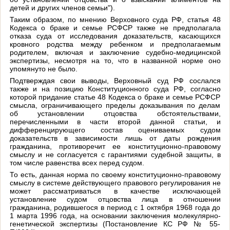
детей и других членов семьи").
Таким образом, по мнению Верховного суда РФ, статья 48
Кодекса о браке и семье РСФСР также не предполагала
отказа суда от исследования доказательств, касающихся
кровного родства между ребенком и предполагаемым
родителем, включая и заключение судебно-медицинской
экспертизы, несмотря на то, что в названной норме оно
упомянуто не было.
Подтверждая свои выводы, Верховный суд РФ сослался
также и на позицию Конституционного суда РФ, согласно
которой придание статье 48 Кодекса о браке и семье РСФСР
смысла, ограничивающего пределы доказывания по делам
об установлении отцовства обстоятельствами,
перечисленными в части второй данной статьи, и
дифференцирующего состав оцениваемых судом
доказательств в зависимости лишь от даты рождения
гражданина, противоречит ее конституционно-правовому
смыслу и не согласуется с гарантиями судебной защиты, в
том числе равенства всех перед судом.
То есть, данная норма по своему конституционно-правовому
смыслу в системе действующего правового регулирования не
может рассматриваться в качестве исключающей
установление судом отцовства лица в отношении
гражданина, родившегося в период с 1 октября 1968 года до
1 марта 1996 года, на основании заключения молекулярно-
генетической экспертизы (Постановление КС РФ № 55-