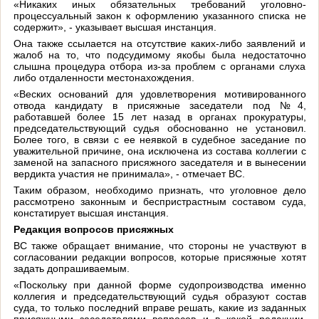
«Никаких иных обязательных требований уголовно-
процессуальный закон к оформлению указанного списка не
содержит», - указывает высшая инстанция.
Она также ссылается на отсутствие каких-либо заявлений и
жалоб на то, что подсудимому якобы была недостаточно
слышна процедура отбора из-за проблем с органами слуха
либо отдаленности местонахождения.
«Веских оснований для удовлетворения мотивированного
отвода кандидату в присяжные заседатели под №4,
работавшей более 15 лет назад в органах прокуратуры,
председательствующий судья обоснованно не установил.
Более того, в связи с ее неявкой в судебное заседание по
уважительной причине, она исключена из состава коллегии с
заменой на запасного присяжного заседателя и в вынесении
вердикта участия не принимала», - отмечает ВС.
Таким образом, необходимо признать, что уголовное дело
рассмотрено законным и беспристрастным составом суда,
констатирует высшая инстанция.
Редакция вопросов присяжных
ВС также обращает внимание, что стороны не участвуют в
согласовании редакции вопросов, которые присяжные хотят
задать допрашиваемым.
«Поскольку при данной форме судопроизводства именно
коллегия и председательствующий судья образуют состав
суда, то только последний вправе решать, какие из заданных
присяжными заседателями вопросов и в какой редакции,