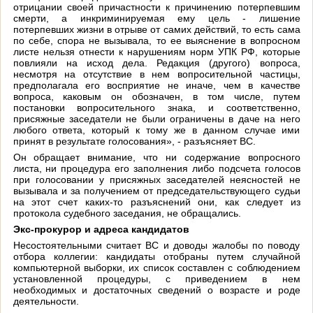
отрицании своей причастности к причинению потерпевшим
смерти, а инкриминируемая ему цель - лишение
потерпевших жизни в отрыве от самих действий, то есть сама
по себе, спора не вызывала, то ее выяснение в вопросном
листе нельзя отнести к нарушениям норм УПК РФ, которые
повлияли на исход дела. Редакция (другого) вопроса,
несмотря на отсутствие в нем вопросительной частицы,
предполагала его восприятие не иначе, чем в качестве
вопроса, каковым он обозначен, в том числе, путем
постановки вопросительного знака, и соответственно,
присяжные заседатели не были ограничены в даче на него
любого ответа, который к тому же в данном случае ими
принят в результате голосования», - разъясняет ВС.
Он обращает внимание, что ни содержание вопросного
листа, ни процедура его заполнения либо подсчета голосов
при голосовании у присяжных заседателей неясностей не
вызывала и за получением от председательствующего судьи
на этот счет каких-то разъяснений они, как следует из
протокола судебного заседания, не обращались.
Экс-прокурор и адреса кандидатов
Несостоятельными считает ВС и доводы жалобы по поводу
отбора коллегии: кандидаты отобраны путем случайной
компьютерной выборки, их список составлен с соблюдением
установленной процедуры, с приведением в нем
необходимых и достаточных сведений о возрасте и роде
деятельности.