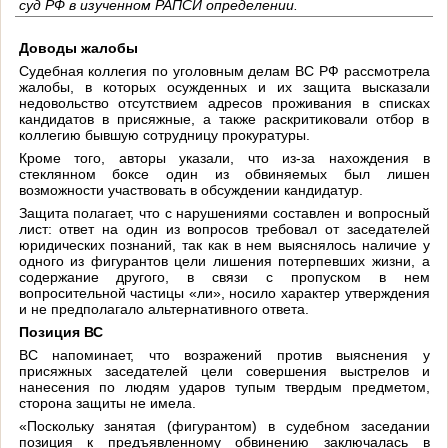
суд РФ в изученном РАПСИ определении.
Доводы жалобы
Судебная коллегия по уголовным делам ВС РФ рассмотрела
жалобы, в которых осужденных и их защита высказали
недовольство отсутствием адресов проживания в списках
кандидатов в присяжные, а также раскритиковали отбор в
коллегию бывшую сотрудницу прокуратуры.
Кроме того, авторы указали, что из-за нахождения в
стеклянном боксе один из обвиняемых был лишен
возможности участвовать в обсуждении кандидатур.
Защита полагает, что с нарушениями составлен и вопросный
лист: ответ на один из вопросов требовал от заседателей
юридических познаний, так как в нем выяснялось наличие у
одного из фигурантов цели лишения потерпевших жизни, а
содержание другого, в связи с пропуском в нем
вопросительной частицы «ли», носило характер утверждения
и не предполагало альтернативного ответа.
Позиция ВС
ВС напоминает, что возражений против выяснения у
присяжных заседателей цели совершения выстрелов и
нанесения по людям ударов тупым твердым предметом,
сторона защиты не имела.
«Поскольку занятая (фигурантом) в судебном заседании
позиция к предъявленному обвинению заключалась в