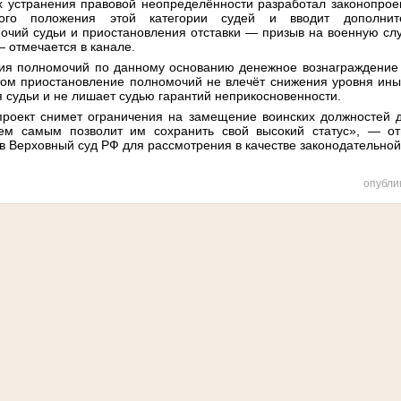
х устранения правовой неопределённости разработал законопроек
вого положения этой категории судей и вводит дополни
очий судьи и приостановления отставки — призыв на военную сл
— отмечается в канале.
ия полномочий по данному основанию денежное вознаграждение 
этом приостановление полномочий не влечёт снижения уровня ины
 судьи и не лишает судью гарантий неприкосновенности.
проект снимет ограничения на замещение воинских должностей
тем самым позволит им сохранить свой высокий статус», — от
в Верховный суд РФ для рассмотрения в качестве законодательно
опубли