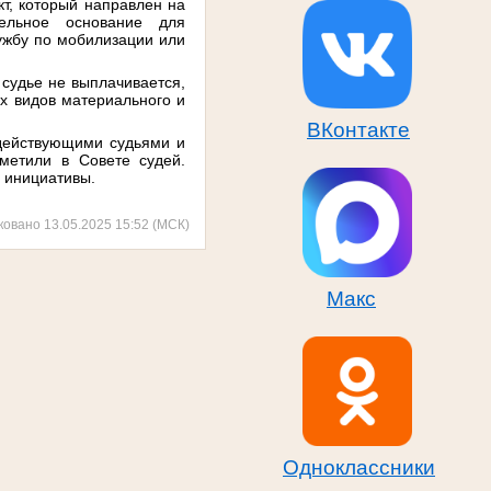
т, который направлен на
тельное основание для
ужбу по мобилизации или
судье не выплачивается,
х видов материального и
ВКонтакте
 действующими судьями и
метили в Совете судей.
й инициативы.
ковано 13.05.2025 15:52 (МСК)
Макс
Одноклассники