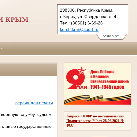
298300, Республика Крым,
г. Керчь, ул. Свердлова, д. 4
И КРЫМ
Тел.: (36561) 6-69-26
kerch.krm@sudrf.ru
развернуть
версия для печати
 военную службу судьям
Запросы ОПФР по постановлению
Правительства РФ от 28.06.2021 №
1037
ать иные государственные