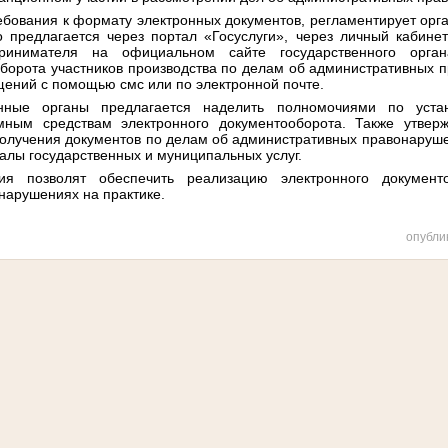
ебования к формату электронных документов, регламентирует орг
о предлагается через портал «Госуслуги», через личный кабине
принимателя на официальном сайте государственного орг
борота участников производства по делам об административных 
щений с помощью смс или по электронной почте.
енные органы предлагается наделить полномочиями по уста
мным средствам электронного документооборота. Также утвер
получения документов по делам об административных правонаруше
алы государственных и муниципальных услуг.
ия позволят обеспечить реализацию электронного докумен
нарушениях на практике.
опубли