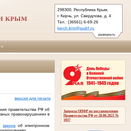
298300, Республика Крым,
г. Керчь, ул. Свердлова, д. 4
И КРЫМ
Тел.: (36561) 6-69-26
kerch.krm@sudrf.ru
развернуть
версия для печати
ния правительства РФ об
Запросы ОПФР по постановлению
ивных правонарушениях в
Правительства РФ от 28.06.2021 №
1037
ем
закона
об электронном
вонарушениях.