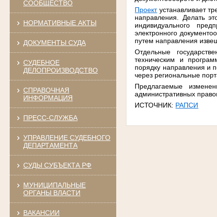
СООБЩЕСТВО
Проект
устанавливает тр
направления. Делать эт
НОРМАТИВНЫЕ АКТЫ
индивидуального пред
электронного документоо
путем направления изве
ДОКУМЕНТЫ СУДА
Отдельные государств
техническим и програм
СУДЕБНОЕ
порядку направления и 
ДЕЛОПРОИЗВОДСТВО
через региональные порт
Предлагаемые изменен
СПРАВОЧНАЯ
административных право
ИНФОРМАЦИЯ
ИСТОЧНИК:
РАПСИ
ПРЕСС-СЛУЖБА
УПРАВЛЕНИЕ СУДЕБНОГО
ДЕПАРТАМЕНТА
СУДЫ СУБЪЕКТА РФ
МУНИЦИПАЛЬНЫЕ
ОРГАНЫ ВЛАСТИ
ВАКАНСИИ