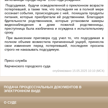
Подсудимая, будучи осведомленной о преклонном возрасте
потерпевшей, а также тем, что последняя не в полной мере
осознает события, происходящие с ней, похищала продукты
питания, которые приобретали ей родственники. Благодаря
бдительности родственников, которые установили камеры
видеонаблюдения в доме пожилой родственницы,
преступница была изобличена и осуждена к испытательному
сроку.
При вынесении приговора суд учел то, что подсудимая в
полном объеме возместила причиненный ущерб, принесла
свои извинения перед потерпевшей, последняя просила
строго не наказывать подсудимую.
Пресс-служба
Керченского городского суда
опубликовано 15.05.2025 10:10 (МСК)
ПОДАЧА ПРОЦЕССУАЛЬНЫХ ДОКУМЕНТОВ В
ЭЛЕКТРОННОМ ВИДЕ
О СУДЕ