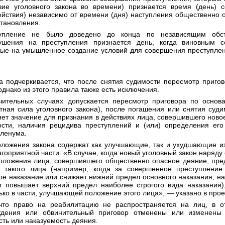
вие уголовного закона во времени) признается время (день) 
ействия) независимо от времени (дня) наступления общественно
становления.
упление не было доведено до конца по независящим обст
ушения на преступления признается день, когда виновным 
ные на умышленное создание условий для совершения преступлени
а подчеркивается, что после снятия судимости пересмотр пригов
днако из этого правила также есть исключения.
чительных случаях допускается пересмотр приговора по основ
ная сила уголовного закона), после погашения или снятия судим
ет значение для признания в действиях лица, совершившего ново
ости, наличия рецидива преступлений и (или) определения его
Пленума.
оложения закона содержат как улучшающие, так и ухудшающие и
агоприятной части. «В случае, когда новый уголовный закон наряду
ложения лица, совершившего общественно опасное деяние, пре
такого лица (например, когда за совершенное преступление
е наказание или снижает нижний предел основного наказания, н
 повышает верхний предел наиболее строгого вида наказания)
ько в части, улучшающей положение этого лица», — указано в про
что право на реабилитацию не распространяется на лиц, в 
ждения или обвинительный приговор отменены или изменены 
сть или наказуемость деяния.