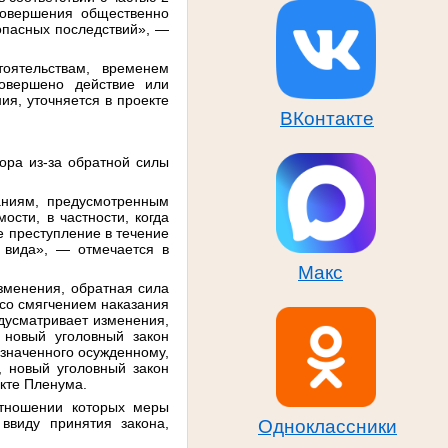
совершения общественно
 опасных последствий», —
оятельствам, временем
совершено действие или
я, уточняется в проекте
ВКонтакте
ора из-за обратной силы
аниям, предусмотренным
ости, в частности, когда
е преступление в течение
 вида», — отмечается в
Макс
зменения, обратная сила
 со смягчением наказания
дусматривает изменения,
 новый уголовный закон
азначенного осужденному,
, новый уголовный закон
екте Пленума.
отношении которых меры
ввиду принятия закона,
Одноклассники