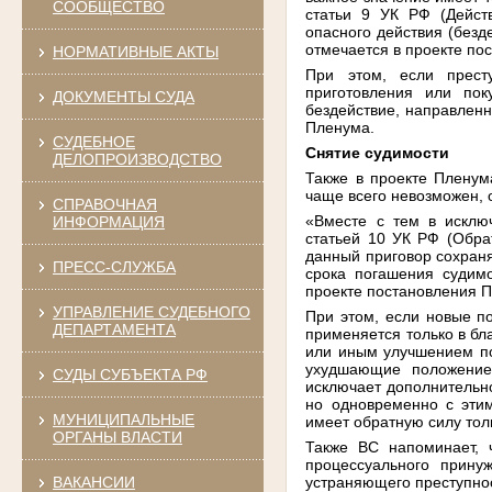
СООБЩЕСТВО
статьи 9 УК РФ (Дейст
опасного действия (безд
отмечается в проекте по
НОРМАТИВНЫЕ АКТЫ
При этом, если прест
приготовления или пок
ДОКУМЕНТЫ СУДА
бездействие, направлен
Пленума.
СУДЕБНОЕ
Снятие судимости
ДЕЛОПРОИЗВОДСТВО
Также в проекте Пленум
чаще всего невозможен, о
СПРАВОЧНАЯ
«Вместе с тем в исклю
ИНФОРМАЦИЯ
статьей 10 УК РФ (Обрат
данный приговор сохраня
ПРЕСС-СЛУЖБА
срока погашения судим
проекте постановления 
УПРАВЛЕНИЕ СУДЕБНОГО
При этом, если новые п
ДЕПАРТАМЕНТА
применяется только в бл
или иным улучшением по
ухудшающие положение 
СУДЫ СУБЪЕКТА РФ
исключает дополнительно
но одновременно с этим
МУНИЦИПАЛЬНЫЕ
имеет обратную силу тол
ОРГАНЫ ВЛАСТИ
Также ВС напоминает, 
процессуального прину
ВАКАНСИИ
устраняющего преступно