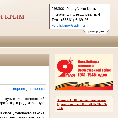
298300, Республика Крым,
г. Керчь, ул. Свердлова, д. 4
И КРЫМ
Тел.: (36561) 6-69-26
kerch.krm@sudrf.ru
развернуть
версия для печати
 наступления последствий
Запросы ОПФР по постановлению
оработку в редакционную
Правительства РФ от 28.06.2021 №
1037
й силе уголовного закона
 соответствии с частью 2