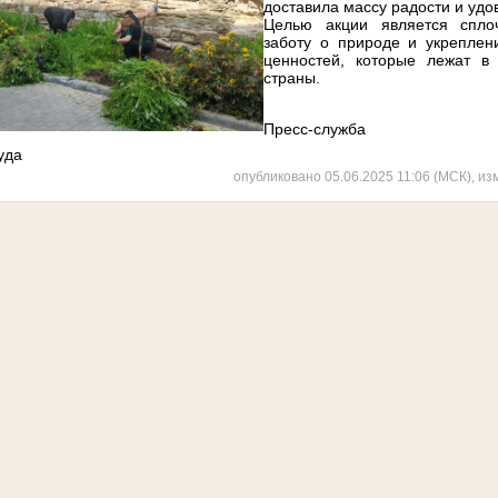
доставила массу радости и удо
Целью акции является сплоч
заботу о природе и укреплен
ценностей, которые лежат в
страны.
Пресс-служба
уда
опубликовано 05.06.2025 11:06 (МСК), из