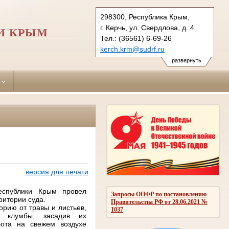
298300, Республика Крым,
г. Керчь, ул. Свердлова, д. 4
И КРЫМ
Тел.: (36561) 6-69-26
kerch.krm@sudrf.ru
развернуть
версия для печати
еспублики Крым провел
Запросы ОПФР по постановлению
ритории суда.
Правительства РФ от 28.06.2021 №
орию от травы и листьев,
1037
л клумбы, засадив их
бота на свежем воздухе