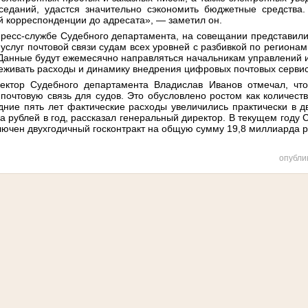
седаний, удастся значительно сэкономить бюджетные средства.
ой корреспонденции до адресата», — заметил он.
ресс-службе Судебного департамента, на совещании представи
услуг почтовой связи судам всех уровней с разбивкой по региона
 Данные будут ежемесячно направляться начальникам управлений 
еживать расходы и динамику внедрения цифровых почтовых сервис
ектор Судебного департамента Владислав Иванов отмечал, что
почтовую связь для судов. Это обусловлено ростом как количест
дние пять лет фактические расходы увеличились практически в д
а рублей в год, рассказал генеральный директор. В текущем год
лючен двухгодичный госконтракт на общую сумму 19,8 миллиарда р
опубли