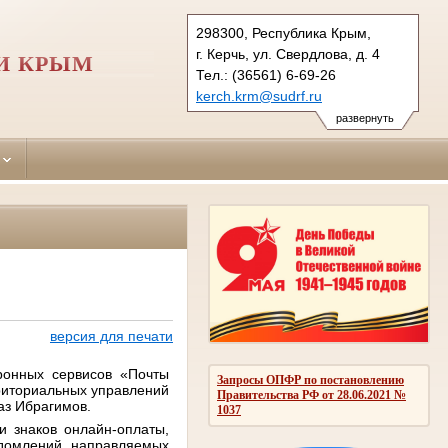
298300, Республика Крым,
г. Керчь, ул. Свердлова, д. 4
И КРЫМ
Тел.: (36561) 6-69-26
kerch.krm@sudrf.ru
развернуть
версия для печати
ронных сервисов «Почты
Запросы ОПФР по постановлению
риториальных управлений
Правительства РФ от 28.06.2021 №
аз Ибрагимов.
1037
и знаков онлайн-оплаты,
едомлений, направляемых