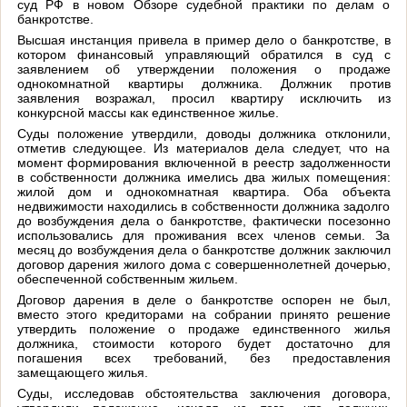
суд РФ в новом Обзоре судебной практики по делам о
банкротстве.
Высшая инстанция привела в пример дело о банкротстве, в
котором финансовый управляющий обратился в суд с
заявлением об утверждении положения о продаже
однокомнатной квартиры должника. Должник против
заявления возражал, просил квартиру исключить из
конкурсной массы как единственное жилье.
Суды положение утвердили, доводы должника отклонили,
отметив следующее. Из материалов дела следует, что на
момент формирования включенной в реестр задолженности
в собственности должника имелись два жилых помещения:
жилой дом и однокомнатная квартира. Оба объекта
недвижимости находились в собственности должника задолго
до возбуждения дела о банкротстве, фактически посезонно
использовались для проживания всех членов семьи. За
месяц до возбуждения дела о банкротстве должник заключил
договор дарения жилого дома с совершеннолетней дочерью,
обеспеченной собственным жильем.
Договор дарения в деле о банкротстве оспорен не был,
вместо этого кредиторами на собрании принято решение
утвердить положение о продаже единственного жилья
должника, стоимости которого будет достаточно для
погашения всех требований, без предоставления
замещающего жилья.
Суды, исследовав обстоятельства заключения договора,