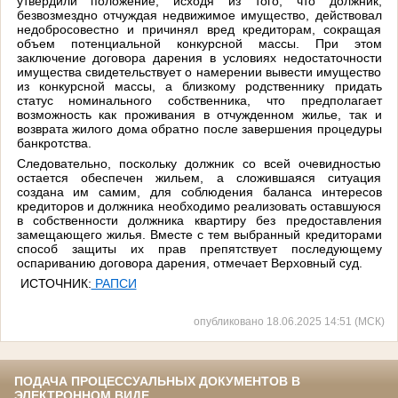
утвердили положение, исходя из того, что должник,
безвозмездно отчуждая недвижимое имущество, действовал
недобросовестно и причинял вред кредиторам, сокращая
объем потенциальной конкурсной массы. При этом
заключение договора дарения в условиях недостаточности
имущества свидетельствует о намерении вывести имущество
из конкурсной массы, а близкому родственнику придать
статус номинального собственника, что предполагает
возможность как проживания в отчужденном жилье, так и
возврата жилого дома обратно после завершения процедуры
банкротства.
Следовательно, поскольку должник со всей очевидностью
остается обеспечен жильем, а сложившаяся ситуация
создана им самим, для соблюдения баланса интересов
кредиторов и должника необходимо реализовать оставшуюся
в собственности должника квартиру без предоставления
замещающего жилья. Вместе с тем выбранный кредиторами
способ защиты их прав препятствует последующему
оспариванию договора дарения, отмечает Верховный суд.
ИСТОЧНИК:
РАПСИ
опубликовано 18.06.2025 14:51 (МСК)
ПОДАЧА ПРОЦЕССУАЛЬНЫХ ДОКУМЕНТОВ В
ЭЛЕКТРОННОМ ВИДЕ