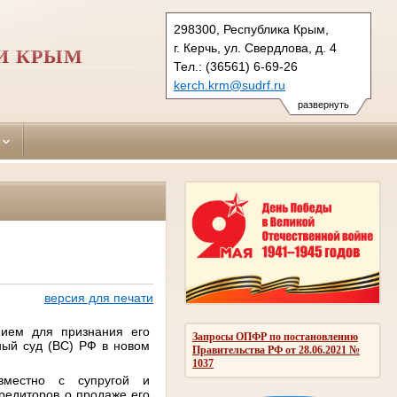
298300, Республика Крым,
г. Керчь, ул. Свердлова, д. 4
И КРЫМ
Тел.: (36561) 6-69-26
kerch.krm@sudrf.ru
развернуть
версия для печати
ием для признания его
Запросы ОПФР по постановлению
ный суд (ВС) РФ в новом
Правительства РФ от 28.06.2021 №
1037
вместно с супругой и
редиторов о продаже его