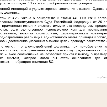
артиры площадью 91 кв. м) и приобретения замещающего.
онной инстанций в удовлетворении заявления отказали. Однако с
ону должника.
атьи 213.25 Закона о банкротстве и статьи 446 ГПК РФ и согл
овлении Конституционного Суда Российской Федерации от 26 а
е применения исполнительского иммунитета посредством предос
лья, если единственное используемое ими для проживан
ественным, включая стоимостные, характеристикам чрезмер
 одновременно реализация единственного жилья приведет к собл
ров и достижению указанных в законе целей процедур банкротства
а отметил, что злоупотреблений должника при приобретении ж
енности квартира превышает в два раза норму предоставления п
век. «Такое соотношение не позволяет прийти к выводу о чрезм
ника жильем, которое могло бы стать основанием для ог
итета», — обращает внимание ВС.
опубли