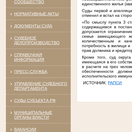
СООБЩЕСТВО
единственного жилья (кв
Суды первой и апелляци
НОРМАТИВНЫЕ АКТЫ
отменил и встал на стор
«По смыслу пункта 3 ст
ДОКУМЕНТЫ СУДА
содержащимся в постан
допускается ограничени
семье замещающего жи
СУДЕБНОЕ
количественным и кач
ДЕЛОПРОИЗВОДСТВО
потребность в жилище и
прав должника и кредито
СПРАВОЧНАЯ
Кроме того, суд округ
ИНФОРМАЦИЯ
имеющаяся в его собств
в расчете на трех чело
обеспеченности долж
ПРЕСС-СЛУЖБА
исполнительского иммун
ИСТОЧНИК:
РАПСИ
УПРАВЛЕНИЕ СУДЕБНОГО
ДЕПАРТАМЕНТА
СУДЫ СУБЪЕКТА РФ
МУНИЦИПАЛЬНЫЕ
ОРГАНЫ ВЛАСТИ
ВАКАНСИИ