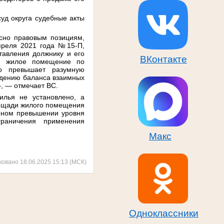
уд округа судебные акты
асно правовым позициям,
преля 2021 года №15-П,
тавления должнику и его
ВКонтакте
ия жилое помещение по
но превышает разумную
юдению баланса взаимных
», — отмечает ВС.
илья не установлено, а
лощади жилого помещения
ерном превышении уровня
раничения применения
Макс
ковано 18.06.2025 15:13 (МСК)
Одноклассники