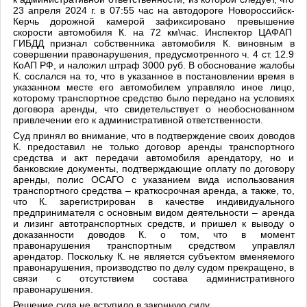
23 апреля 2024 г. в 07:55 час на автодороге Новороссийск-
Керчь дорожной камерой зафиксировано превышение
скорости автомобиля К. на 72 км\час. Инспектор ЦАФАП
ГИБДД признал собственника автомобиля К. виновным в
совершении правонарушения, предусмотренного ч. 4 ст. 12.9
КоАП РФ, и наложил штраф 3000 руб. В обоснование жалобы
К. сослался на то, что в указанное в постановлении время в
указанном месте его автомобилем управляло иное лицо,
которому транспортное средство было передано на условиях
договора аренды, что свидетельствует о необоснованном
привлечении его к административной ответственности.
Суд принял во внимание, что в подтверждение своих доводов
К. предоставил не только договор аренды транспортного
средства и акт передачи автомобиля арендатору, но и
банковские документы, подтверждающие оплату по договору
аренды, полис ОСАГО с указанием вида использования
транспортного средства – краткосрочная аренда, а также, то,
что К. зарегистрирован в качестве индивидуального
предпринимателя с основным видом деятельности – аренда
и лизинг автотранспортных средств, и пришел к выводу о
доказанности доводов К. о том, что в момент
правонарушения транспортным средством управлял
арендатор. Поскольку К. не является субъектом вменяемого
правонарушения, производство по делу судом прекращено, в
связи с отсутствием состава административного
правонарушения.
Решение суда не вступило в законную силу.