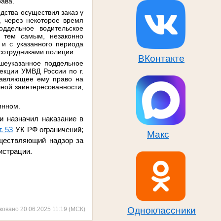
рава.
дства осуществил заказ у
, через некоторое время
ддельное водительское
, тем самым, незаконно
 и с указанного периода
 сотрудниками полиции.
ВКонтакте
шеуказанное поддельное
екции УМВД России по г.
ставляющее ему право на
ной заинтересованности,
янном.
и назначил наказание в
т. 53
УК РФ ограничений;
Макс
уществляющий надзор за
истрации.
Одноклассники
ковано 20.06.2025 11:19 (МСК)