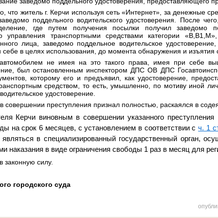
вание заведомо поддельного удостоверения, предоставляющего п
о, что
житель г. Керчи
используя сеть «Интернет», за денежные сре
заведомо поддельного водительского удостоверения. После чего
деление, где путем получения посылки получил заведомо по
о управления транспортными средствами категории «В,В1,М»
нного лица, заведомо поддельное водительское удостоверение,
и себе в целях использования, до момента обнаружения и изъятия
 автомобилем не имея на это такого права, имея при себе вы
ение, был остановленным инспектором ДПС ОВ ДПС Госавтоинсп
ументов, которому его и предъявил, как удостоверение, предо
ранспортным средством, то есть, умышленно, по мотиву иной лич
водительское удостоверение.
в совершении преступления признал полностью, раскаялся в соде
еля Керчи виновным в совершении указанного преступления 
ды на срок 6 месяцев, с установлением в соответствии с
ч. 1 с
 являться в специализированный государственный орган, ос
 наказания в виде ограничения свободы 1 раз в месяц для рег
в законную силу.
ого городского суда
опубли