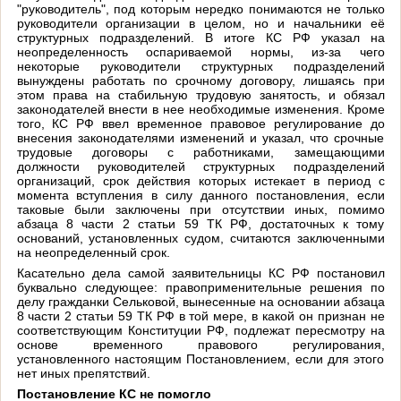
"руководитель", под которым нередко понимаются не только
руководители организации в целом, но и начальники её
структурных подразделений. В итоге КС РФ указал на
неопределенность оспариваемой нормы, из-за чего
некоторые руководители структурных подразделений
вынуждены работать по срочному договору, лишаясь при
этом права на стабильную трудовую занятость, и обязал
законодателей внести в нее необходимые изменения. Кроме
того, КС РФ ввел временное правовое регулирование до
внесения законодателями изменений и указал, что срочные
трудовые договоры с работниками, замещающими
должности руководителей структурных подразделений
организаций, срок действия которых истекает в период с
момента вступления в силу данного постановления, если
таковые были заключены при отсутствии иных, помимо
абзаца 8 части 2 статьи 59 ТК РФ, достаточных к тому
оснований, установленных судом, считаются заключенными
на неопределенный срок.
Касательно дела самой заявительницы КС РФ постановил
буквально следующее: правоприменительные решения по
делу гражданки Сельковой, вынесенные на основании абзаца
8 части 2 статьи 59 ТК РФ в той мере, в какой он признан не
соответствующим Конституции РФ, подлежат пересмотру на
основе временного правового регулирования,
установленного настоящим Постановлением, если для этого
нет иных препятствий.
Постановление КС не помогло