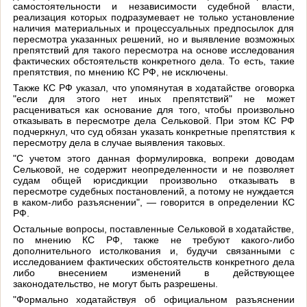
самостоятельности и независимости судебной власти,
реализация которых подразумевает не только установление
наличия материальных и процессуальных предпосылок для
пересмотра указанных решений, но и выявление возможных
препятствий для такого пересмотра на основе исследования
фактических обстоятельств конкретного дела. То есть, такие
препятствия, по мнению КС РФ, не исключены.
Также КС РФ указал, что упомянутая в ходатайстве оговорка
"если для этого нет иных препятствий" не может
расцениваться как основание для того, чтобы произвольно
отказывать в пересмотре дела Сельковой. При этом КС РФ
подчеркнул, что суд обязан указать конкретные препятствия к
пересмотру дела в случае выявления таковых.
"С учетом этого данная формулировка, вопреки доводам
Сельковой, не содержит неопределенности и не позволяет
судам общей юрисдикции произвольно отказывать в
пересмотре судебных постановлений, а потому не нуждается
в каком-либо разъяснении", — говорится в определении КС
РФ.
Остальные вопросы, поставленные Сельковой в ходатайстве,
по мнению КС РФ, также не требуют какого-либо
дополнительного истолкования и, будучи связанными с
исследованием фактических обстоятельств конкретного дела
либо внесением изменений в действующее
законодательство, не могут быть разрешены.
"Формально ходатайствуя об официальном разъяснении