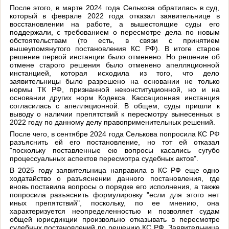
После этого, в марте 2024 года Селькова обратилась в суд,
который в феврале 2022 года отказал заявительнице в
восстановлении на работе, а вышестоящие суды его
поддержали, с требованием о пересмотре дела по новым
обстоятельствам (то есть, в связи с принятием
вышеупомянутого постановления КС РФ). В итоге старое
решение первой инстанции было отменено. Но решение об
отмене старого решения было отменено апелляционной
инстанцией, которая исходила из того, что дело
заявительницы было разрешено на основании не только
нормы ТК РФ, признанной неконституционной, но и на
основании других норм Кодекса. Кассационная инстанция
согласилась с апелляционной. В общем, суды пришли к
выводу о наличии препятствий к пересмотру вынесенных в
2022 году по данному делу правоприменительных решений.
После чего, в сентябре 2024 года Селькова попросила КС РФ
разъяснить ей его постановление, но тот ей отказал
"поскольку поставленные ею вопросы касались сугубо
процессуальных аспектов пересмотра судебных актов".
В 2025 году заявительница направила в КС РФ еще одно
ходатайство о разъяснении данного постановления, где
вновь поставила вопросы о порядке его исполнения, а также
попросила разъяснить формулировку "если для этого нет
иных препятствий", поскольку, по ее мнению, она
характеризуется неопределенностью и позволяет судам
общей юрисдикции произвольно отказывать в пересмотре
судебных постановлений по решению КС РФ. Заявительница