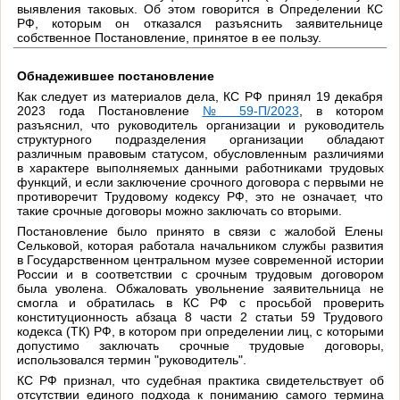
выявления таковых. Об этом говорится в Определении КС
РФ, которым он отказался разъяснить заявительнице
собственное Постановление, принятое в ее пользу.
Обнадежившее постановление
Как следует из материалов дела, КС РФ принял 19 декабря
2023 года Постановление
№ 59-П/2023
, в котором
разъяснил, что руководитель организации и руководитель
структурного подразделения организации обладают
различным правовым статусом, обусловленным различиями
в характере выполняемых данными работниками трудовых
функций, и если заключение срочного договора с первыми не
противоречит Трудовому кодексу РФ, это не означает, что
такие срочные договоры можно заключать со вторыми.
Постановление было принято в связи с жалобой Елены
Сельковой, которая работала начальником службы развития
в Государственном центральном музее современной истории
России и в соответствии с срочным трудовым договором
была уволена. Обжаловать увольнение заявительница не
смогла и обратилась в КС РФ с просьбой проверить
конституционность абзаца 8 части 2 статьи 59 Трудового
кодекса (ТК) РФ, в котором при определении лиц, с которыми
допустимо заключать срочные трудовые договоры,
использовался термин "руководитель".
КС РФ признал, что судебная практика свидетельствует об
отсутствии единого подхода к пониманию самого термина