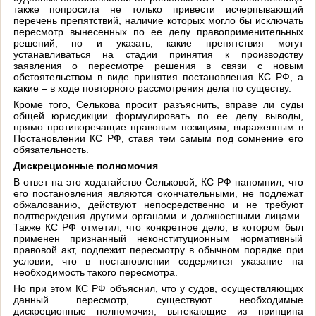
также попросила не только привести исчерпывающий
перечень препятствий, наличие которых могло бы исключать
пересмотр вынесенных по ее делу правоприменительных
решений, но и указать, какие препятствия могут
устанавливаться на стадии принятия к производству
заявления о пересмотре решения в связи с новым
обстоятельством в виде принятия постановления КС РФ, а
какие – в ходе повторного рассмотрения дела по существу.
Кроме того, Селькова просит разъяснить, вправе ли суды
общей юрисдикции формулировать по ее делу выводы,
прямо противоречащие правовым позициям, выраженным в
Постановлении КС РФ, ставя тем самым под сомнение его
обязательность.
Дискреционные полномочия
В ответ на это ходатайство Сельковой, КС РФ напомнил, что
его постановления являются окончательными, не подлежат
обжалованию, действуют непосредственно и не требуют
подтверждения другими органами и должностными лицами.
Также КС РФ отметил, что конкретное дело, в котором был
применен признанный неконституционным нормативный
правовой акт, подлежит пересмотру в обычном порядке при
условии, что в постановлении содержится указание на
необходимость такого пересмотра.
Но при этом КС РФ объяснил, что у судов, осуществляющих
данный пересмотр, существуют необходимые
дискреционные полномочия, вытекающие из принципа