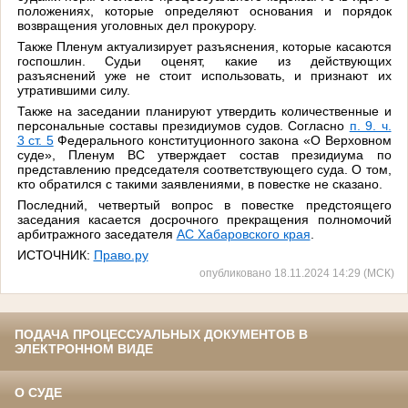
положениях, которые определяют основания и порядок
возвращения уголовных дел прокурору.
Также Пленум актуализирует разъяснения, которые касаются
госпошлин. Судьи оценят, какие из действующих
разъяснений уже не стоит использовать, и признают их
утратившими силу.
Также на заседании планируют утвердить количественные и
персональные составы президиумов судов. Согласно
п. 9. ч.
3 ст. 5
Федерального конституционного закона «О Верховном
суде», Пленум ВС утверждает состав президиума по
представлению председателя соответствующего суда. О том,
кто обратился с такими заявлениями, в повестке не сказано.
Последний, четвертый вопрос в повестке предстоящего
заседания касается досрочного прекращения полномочий
арбитражного заседателя
АС Хабаровского края
.
ИСТОЧНИК:
Право.ру
опубликовано 18.11.2024 14:29 (МСК)
ПОДАЧА ПРОЦЕССУАЛЬНЫХ ДОКУМЕНТОВ В
ЭЛЕКТРОННОМ ВИДЕ
О СУДЕ