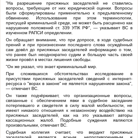
"На разрешение присяжных заседателей не ставились
вопросы, требующие от них юридической оценки. Вопросы
были сформулированы применительно к предъявленному
обвинению. Использование при этом терминологии,
присущей криминальной среде, не может быть расценено как
нарушение положений ст. 339 УПК РФ", — указывает ВС в
изученном РАПСИ определении.
Он обращает внимание, что при допросе, в ходе судебных
прений и при произнесении последнего слова осуждённый
сам довёл до присяжных заседателей информацию о том,
что ранее был неоднократно судим и большую часть своей
жизни провёл в местах лишения свободы.
"Он же указал, что знает криминальный мир.
При сложившихся обстоятельствах исследование в
присутствии присяжных заседателей сведений с интернет-
ресурса о "ворах в законе" не является нарушением закона",
— отмечает ВС.
Он также подчёркивает, что организационные вопросы,
связанные с обеспечением явки в судебное заседание
потерпевшего и свидетеля в силу малой мобильности, не
имеют никакого отношения к незаконному воздействию на
присяжных заседателей, как на это указывают авторы
кассационных жалоб. Подобные суждения являются
произвольными, отмечает ВС.
Судебная коллегия считает, что вердикт присяжных
заседателей является ясным, непротиворечивым и