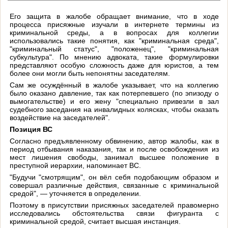
Его защита в жалобе обращает внимание, что в ходе
процесса присяжные изучали в интернете термины из
криминальной среды, а в вопросах для коллегии
использовались такие понятия, как "криминальная среда",
"криминальный статус", "положенец", "криминальная
субкультура". По мнению адвоката, такие формулировки
представляют особую сложность даже для юристов, а тем
более они могли быть непонятны заседателям.
Сам же осуждённый в жалобе указывает, что на коллегию
было оказано давление, так как потерпевшего (по эпизоду о
вымогательстве) и его жену "специально привезли в зал
судебного заседания на инвалидных колясках, чтобы оказать
воздействие на заседателей".
Позиция ВС
Согласно предъявленному обвинению, автор жалобы, как в
период отбывания наказания, так и после освобождения из
мест лишения свободы, занимал высшее положение в
преступной иерархии, напоминает ВС.
"Будучи "смотрящим", он вёл себя подобающим образом и
совершал различные действия, связанные с криминальной
средой", — уточняется в определении.
Поэтому в присутствии присяжных заседателей правомерно
исследовались обстоятельства связи фигуранта с
криминальной средой, считает высшая инстанция.