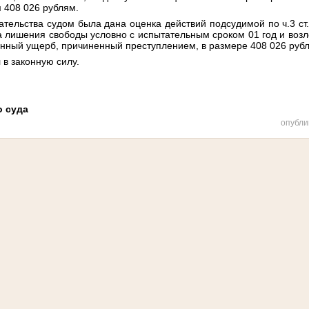
 408 026 рублям.
ательства судом была дана оценка действий подсудимой по ч.3 ст
да лишения свободы условно с испытательным сроком 01 год и воз
нный ущерб, причиненный преступлением, в размере 408 026 рубл
 в законную силу.
о суда
опубли