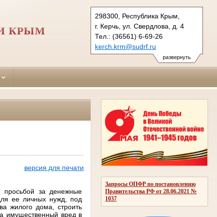
298300, Республика Крым,
г. Керчь, ул. Свердлова, д. 4
И КРЫМ
Тел.: (36561) 6-69-26
kerch.krm@sudrf.ru
развернуть
версия для печати
Запросы ОПФР по постановлению
с просьбой за денежные
Правительства РФ от 28.06.2021 №
для ее личных нужд, под
1037
ва жилого дома, строить
ла имущественный вред в