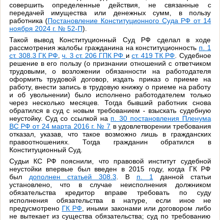
совершить определенные действия, не связанные с
передачей имущества или денежных сумм, в пользу
работника (
Постановление Конституционного Суда РФ от 14
ноября 2024 г. № 52-П
).
Такой вывод Конституционный Суд РФ сделал в ходе
рассмотрения жалобы гражданина на конституционность
п. 1
ст. 308.3 ГК РФ
,
ч. 3 ст. 206 ГПК РФ
и
ст. 419 ТК РФ
. Судебное
решение в его пользу (о признании отношений с ответчиком
трудовыми, о возложении обязанности на работодателя
оформить трудовой договор, издать приказ о приеме на
работу, внести запись в трудовую книжку о приеме на работу
и об увольнении) было исполнено работодателем только
через несколько месяцев. Тогда бывший работник снова
обратился в суд с новым требованием - взыскать судебную
неустойку. Суд со ссылкой на
п. 30 постановления Пленума
ВС РФ от 24 марта 2016 г. № 7
в удовлетворении требования
отказал, указав, что такое возможно лишь в гражданских
правоотношениях. Тогда гражданин обратился в
Конституционный Суд.
Судьи КС РФ пояснили, что правовой институт судебной
неустойки впервые был введен в 2015 году, когда ГК РФ
был
дополнен статьей 308.3
. В
п. 1
данной статьи
установлено, что в случае неисполнения должником
обязательства кредитор вправе требовать по суду
исполнения обязательства в натуре, если иное не
предусмотрено
ГК РФ
, иными законами или договором либо
не вытекает из существа обязательства; суд по требованию