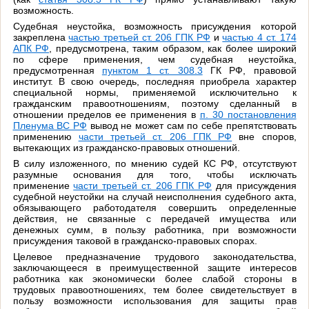
возможность.
Судебная неустойка, возможность присуждения которой
закреплена
частью третьей ст. 206 ГПК РФ
и
частью 4 ст. 174
АПК РФ
, предусмотрена, таким образом, как более широкий
по сфере применения, чем судебная неустойка,
предусмотренная
пунктом 1 ст. 308.3
ГК РФ, правовой
институт. В свою очередь, последняя приобрела характер
специальной нормы, применяемой исключительно к
гражданским правоотношениям, поэтому сделанный в
отношении пределов ее применения в
п. 30 постановления
Пленума ВС РФ
вывод не может сам по себе препятствовать
применению
части третьей ст. 206 ГПК РФ
вне споров,
вытекающих из гражданско-правовых отношений.
В силу изложенного, по мнению судей КС РФ, отсутствуют
разумные основания для того, чтобы исключать
применение
части третьей ст. 206 ГПК РФ
для присуждения
судебной неустойки на случай неисполнения судебного акта,
обязывающего работодателя совершить определенные
действия, не связанные с передачей имущества или
денежных сумм, в пользу работника, при возможности
присуждения таковой в гражданско-правовых спорах.
Целевое предназначение трудового законодательства,
заключающееся в преимущественной защите интересов
работника как экономически более слабой стороны в
трудовых правоотношениях, тем более свидетельствует в
пользу возможности использования для защиты прав