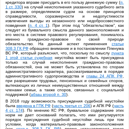
кредитора вправе присудить в его пользу денежную сумму (
п.
1 ст. 330
) на случай неисполнения указанного судебного акта
в размере, определяемом судом на основе принципов
справедливости, соразмерности и недопустимости
извлечения выгоды из незаконного или недобросовестного
поведения (
п. 4 ст. 1
). При этом под "обязательством", как
следует из буквального смысла данного законоположения и
его места в системе правового регулирования, понималось
именно гражданско-правовое по своей природе
обязательство. На данный аспект применения
статьи
308.3 ГК РФ
обращено внимание и в постановлении Пленума
ВС РФ, который разъяснил, что, поскольку по смыслу
пункта
1 этой статьи судебная
неустойка может быть присуждена
только на случай неисполнения гражданско-правовых
обязанностей, она не может быть установлена по спорам
административного характера, рассматриваемым в порядке
административного судопроизводства и
главы 24 АПК РФ
,
при разрешении трудовых, пенсионных и семейных споров,
вытекающих из личных неимущественных отношений между
членами семьи, а также споров, связанных с социальной
поддержкой (
абзац второй п. 30
).
В 2018 году возможность присуждения судебной неустойки
была
введена в ГПК РФ
(
часть третья ст. 206
) и АПК РФ (
часть
4 ст. 174
). По мнению КС РФ, буквальное содержание этих
норм не дает оснований полагать, что ими регулируется
порядок присуждения судебной неустойки лишь при том
условии, когда материально-правовые законоположения
(как
статья 308.3 ГК РФ
) прямо устанавливают такую