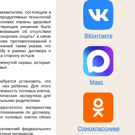
 заявителям, состоящим в
продуктивных технологий
основах охраны здоровья
тствующее решение было
вовавшие об отсутствии
ВКонтакте
онорские ооциты" в связи
нее противопоказаний к
ений также указав, что
ей) в рамках договора о
а сторону истцов.
омянутой нормы, которая,
вья.
буется установить, что
Макс
них ребенка. Для этого
лежность половых клеток,
ическая экспертиза для
альными родителями.
ррогатного материнства
показаниям по договору,
я половых клеток обоих
Одноклассники
олномочий федерального
стных интересов.