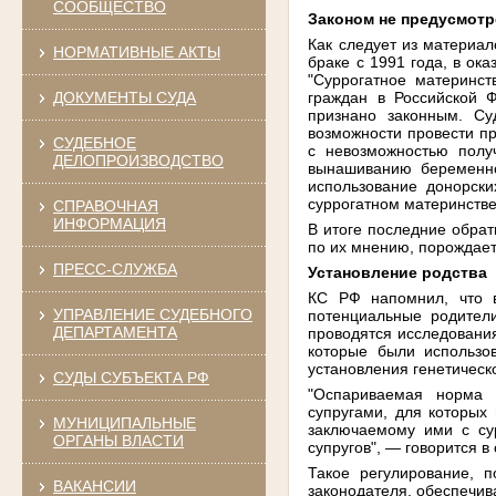
СООБЩЕСТВО
Законом не предусмот
Как следует из материал
НОРМАТИВНЫЕ АКТЫ
браке с 1991 года, в о
"Суррогатное материнст
граждан в Российской 
ДОКУМЕНТЫ СУДА
признано законным. Су
возможности провести пр
СУДЕБНОЕ
с невозможностью полу
ДЕЛОПРОИЗВОДСТВО
вынашиванию беременно
использование донорски
суррогатном материнстве
СПРАВОЧНАЯ
ИНФОРМАЦИЯ
В итоге последние обрат
по их мнению, порождает
ПРЕСС-СЛУЖБА
Установление родства
КС РФ напомнил, что в
УПРАВЛЕНИЕ СУДЕБНОГО
потенциальные родител
ДЕПАРТАМЕНТА
проводятся исследования
которые были использо
установления генетическ
СУДЫ СУБЪЕКТА РФ
"Оспариваемая норма п
супругами, для которых
МУНИЦИПАЛЬНЫЕ
заключаемому ими с су
ОРГАНЫ ВЛАСТИ
супругов", — говорится 
Такое регулирование, 
ВАКАНСИИ
законодателя, обеспечив