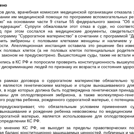
рено
ов дела, врачебная комиссия медицинской организации отказала
казании им медицинской помощи по программе вспомогательных ре
во" на основании части 9 статьи 55 федерального закона "Об 
Федерации". Супруги обжаловали этот отказ в суде, но соотве
д при этом сослался на медицинские документы, свидетельст
ограмму "Суррогатное материнство" в сочетании с программой "Д
чить эмбрионы с половыми клетками женщины и наличием у 
сти. Апелляционная инстанция оставила это решение без измен
х половых клеток (а не половых клеток потенциальных родител
 законом не предусмотрено. Вышестоящие суды, также не встали н
ились в КС РФ и попросили проверить конституционность вышеуп
 дискриминацию людей по признаку их возраста и состояния здоро
 рамках договора о суррогатном материнстве обязательно тре
и являются генетическими матерью и отцом вынашиваемого для 
, в ходе которых должна быть подтверждена генетическая принад
ваны для оплодотворения эмбриона, а также молекулярно-генет
ого родства ребенка, рожденного суррогатной матерью, с потенци
редусматривает, что обязательным условием применения су
 вынашивание и рождение ребенка невозможны по медицинским 
ррогатной матерью, является использование для оплодотворени
в определении КС РФ.
по мнению КС РФ, не выходит за пределы правотворческих п
ая баланс конституционно защищаемых ценностей, публичных и ча