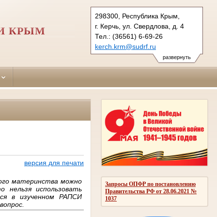
298300, Республика Крым,
г. Керчь, ул. Свердлова, д. 4
И КРЫМ
Тел.: (36561) 6-69-26
kerch.krm@sudrf.ru
развернуть
версия для печати
ного материнства можно
Запросы ОПФР по постановлению
о нельзя использовать
Правительства РФ от 28.06.2021 №
тся в изученном РАПСИ
1037
вопрос.