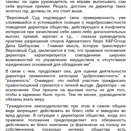
таковы: ни один руководитель не вправе выписывать сам
себе крупные премии. Решать, достоин ли директор таких
золотых гор, должны те, кто стоит выше.
"Верховный Суд подтвердил свою приверженность уже
сложившейся и устоявшейся позиции о недобросовестности
поведения директора общества, действующего в конфликте
интересов при начислении себе каких-либо дополнительных
выплат, премий, зарплат и т.д., - сказала руководитель
практики разрешения споров Адвокатского бюро K&P.Group
Дина Шибзухова. - Главная мысль, которую транслирует
Верховный Суд, заключается в том, что правовое положение
директора характеризуется совпадением широких
возможностей по управлению имуществом и отсутствием
юридических оснований для обладания им".
В связи с чем, продолжает она, для оценки деятельности
директора применяются категории "добросовестность" и
"разумность". Очевидно, что любой участник гражданских
правоотношений стремится к личной выгоде. Директора - не
исключения. Они пришли на высокие посты не для того,
чтобы в карманах было пусто. Тем не менее, руководители
обязаны знать меру.
"Гражданское законодательство при этом в самом общем
виде запрещает действовать во благо себе и заведомо во
вред другим. В ситуации с директором общества, когда его
правовое положение предопределяет его обязанность
действовать во благо компании (а фактически на пользу ее
собственников, поскольку интерес общества есть