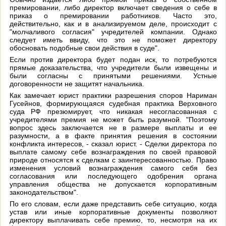
премировании, либо директор включает сведения о себе в
приказ о премировании работников. Часто это,
действительно, как и в анализируемом деле, происходит с
"молчаливого согласия" учредителей компании. Однако
следует иметь ввиду, что это не поможет директору
обосновать подобные свои действия в суде".
Если против директора будет подан иск, то потребуются
прямые доказательства, что учредители были извещены и
были согласны с принятыми решениями. Устные
договоренности не защитят начальника.
Как замечает юрист практики разрешения споров Нариман
Гусейнов, формирующаяся судебная практика Верховного
суда РФ презюмирует, что никакая несогласованная с
учредителями премия не может быть разумной. "Поэтому
вопрос здесь заключается не в размере выплаты и ее
разумности, а в факте принятия решения в состоянии
конфликта интересов, - сказал юрист. - Сделки директора по
выплате самому себе вознаграждения по своей правовой
природе относятся к сделкам с заинтересованностью. Право
изменения условий вознаграждения самого себя без
согласования или последующего одобрения органа
управления общества не допускается корпоративным
законодательством".
По его словам, если даже представить себе ситуацию, когда
устав или иные корпоративные документы позволяют
директору выплачивать себе премию, то, несмотря на их