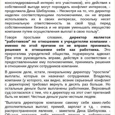
консолидированный интерес его участников), его действия к
собственной выгоде могут порождать конфликт интересов, -
продолжила Дина Шибзухова. - Несмотря на то, что директор
наделен соответствующими полномочиями, он не вправе
использовать их в своих интересах, поскольку несет
персональную ответственность за свой труд перед
собственниками бизнеса и не вправе уменьшать имущество
компании путем осуществления выплат в свою пользу".
Говоря простыми словами,
директор является
"работником" по отношению к учредителям компании -
именно по этой причине он не вправе принимать
решения в отношении себя как работника.
Это
прерогатива учредителей общества, подчеркнула адвокат.
При этом руководитель вправе, действуя в соответствии с
предоставленными ему полномочиями, принимать решения
в отношении других сотрудников компании.
В данном деле, кстати, генеральному директору "простили"
выплаты, которые он назначал сотрудникам. Владелец
компании (у которого, как видно, возник серьезный конфликт
с директором) требовал вернуть в десять раз больше. Но
остальные деньги были выплачены работникам, Верховный
суд согласился с тем, что к директору на этот счет претензий
быть не может. Честные деньги ушли честным людям.
"Выплата директором компании самому себе каких-либо
дополнительных выплат, премий, зарплат и т.д. - очень
распространенное явление, - заметила Дина Шибзухова. -
Обычно издается либо прямой приказ о собственном