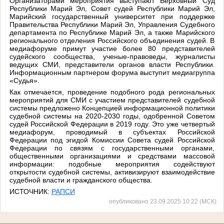
Организаторами мероприятия выступают Верховный Суд
Республики Марий Эл, Совет судей Республики Марий Эл,
Марийский государственный университет при поддержке
Правительства Республики Марий Эл, Управления Судебного
департамента по Республике Марий Эл, а также Марийского
регионального отделения Российского объединения судей. В
медиафоруме примут участие более 80 представителей
судейского сообщества, ученые-правоведы, журналисты
ведущих СМИ, представители органов власти Республики.
Информационным партнером форума выступит медиагруппа
«Судья».
Как отмечается, проведение подобного рода региональных
мероприятий для СМИ с участием представителей судебной
системы предложено Концепцией информационной политики
судебной системы на 2020-2030 годы, одобренной Советом
судей Российской Федерации в 2019 году. Это уже четвертый
медиафорум, проводимый в субъектах Российской
Федерации под эгидой Комиссии Совета судей Российской
Федерации по связям с государственными органами,
общественными организациями и средствами массовой
информации: подобные мероприятия содействуют
открытости судебной системы, активизируют взаимодействие
судебной власти и гражданского общества.
ИСТОЧНИК:
РАПСИ
опубликовано 23.09.2025 10:22 (МСК)