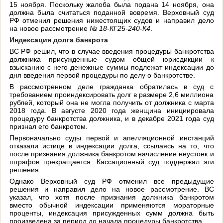
15 ноября. Поскольку жалоба была подана 14 ноября, она
должна была считаться поданной вовремя. Верховный суд
РФ отменил решения нижестоящих судов и направил дело
на новое рассмотрение
№ 18-КГ25-240-К4
.
Индексация долга банкрота
ВС РФ решил, что в случае введения процедуры банкротства
должника присужденные судом общей юрисдикции к
взысканию с него денежные суммы подлежат индексации до
дня введения первой процедуры по делу о банкротстве.
В рассмотренном деле гражданка обратилась в суд с
требованием проиндексировать долг в размере 2,6 миллиона
рублей, который она не могла получить от должника с марта
2018 года. В августе 2020 года женщина инициировала
процедуру банкротства должника, и в декабре 2021 года суд
признал его банкротом.
Первоначально суды первой и апелляционной инстанций
отказали истице в индексации долга, ссылаясь на то, что
после признания должника банкротом начисление неустоек и
штрафов прекращается. Кассационный суд поддержал эти
решения.
Однако Верховный суд РФ отменил все предыдущие
решения и направил дело на новое рассмотрение. ВС
указал, что хотя после признания должника банкротом
вместо обычной индексации применяются мораторные
проценты, индексация присужденных сумм должна быть
произведена за период до начала процедуры банкротства.