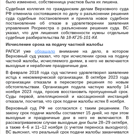
было изменено, собственница участков была их лишена.
Судебная коллегия по гражданским делам Верховного суда
РФ отменила состоявшиеся по делу о разъяснении решения
суда судебные постановления и приняла новое судебное
постановление об отказе в удовлетворении заявления
управления Росреестра о разъяснении решения суда. ВС
указал, что для лишения собственности нужны отдельные
судебные разбирательства
№ 18-КГ25-101-К4
.
Исчисление срока на подачу частной жалобы
РАПСИ уже
обращало
внимание на дело, в котором
Верховный суд указал, что при исчислении срока на подачу
частной жалобы, исчисляемого днями, в него не включаются
выходные и нерабочие праздничные дни.
В феврале 2018 года суд частично удовлетворил заявление
истца к некоммерческой организации. В октябре 2023 года
организации отказали в пересмотре решения по новым
обстоятельствам. Организация подала частную жалобу 14
ноября 2023 года, просив восстановить пропущенный срок.
Суды первой, апелляционной и кассационной инстанций
отказали, посчитав, что срок подачи жалобы истек 8 ноября.
Верховный суд РФ не согласился с таким решением. По
закону срок подачи жалобы составляет 15 дней, но при этом
выходные и праздничные дни в него не включаются. В
рассматриваемом случае выходные дни были 28–29 октября,
а также 4–6 и 11–12 ноября (с учетом переноса выходного).
ВС выяснил, что реальный срок подачи жалобы заканчивался