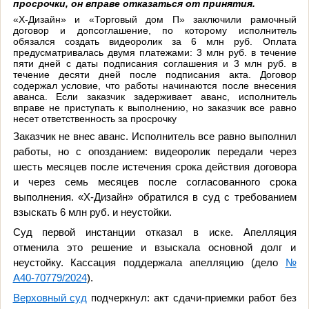
просрочки, он вправе отказаться от принятия.
«Х-Дизайн» и «Торговый дом П» заключили рамочный
договор и допсоглашение, по которому исполнитель
обязался создать видеоролик за 6 млн руб. Оплата
предусматривалась двумя платежами: 3 млн руб. в течение
пяти дней с даты подписания соглашения и 3 млн руб. в
течение десяти дней после подписания акта. Договор
содержал условие, что работы начинаются после внесения
аванса. Если заказчик задерживает аванс, исполнитель
вправе не приступать к выполнению, но заказчик все равно
несет ответственность за просрочку
Заказчик не внес аванс. Исполнитель все равно выполнил
работы, но с опозданием: видеоролик передали через
шесть месяцев после истечения срока действия договора
и через семь месяцев после согласованного срока
выполнения. «Х-Дизайн» обратился в суд с требованием
взыскать 6 млн руб. и неустойки.
Суд первой инстанции отказал в иске. Апелляция
отменила это решение и взыскала основной долг и
неустойку. Кассация поддержала апелляцию (дело
№
А40-70779/2024
).
Верховный суд
подчеркнул: акт сдачи-приемки работ без