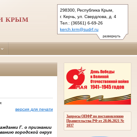
298300, Республика Крым,
г. Керчь, ул. Свердлова, д. 4
И КРЫМ
Тел.: (36561) 6-69-26
kerch.krm@sudrf.ru
развернуть
и
версия для печати
Запросы ОПФР по постановлению
Правительства РФ от 28.06.2021 №
1037
жданки Г. о признании
ванию городской округ