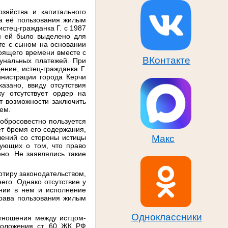
зяйства и капитального
ва её пользования жилым
стец-гражданка Г. с 1987
ем ей было выделено для
те с сыном на основании
тоящего времени вместе с
ВКонтакте
унальных платежей. При
ние, истец-гражданка Г.
инистрации города Керчи
азано, ввиду отсутствия
у отсутствует ордер на
т возможности заключить
ием.
добросовестно пользуется
т бремя его содержания,
шений со стороны истицы
Макс
вующих о том, что право
ено. Не заявлялись такие
ртиру законодательством,
его. Однако отсутствие у
нии в нем и исполнение
права пользования жилым
Одноклассники
тношения между истцом-
 положения ст. 60 ЖК РФ