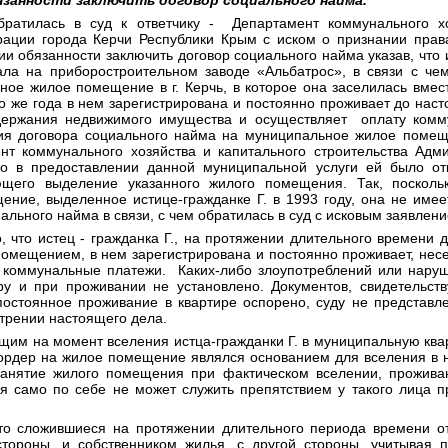
обратилась в суд к ответчику - Департамент коммунального хо
рации города Керчи Республики Крым с иском о признании пра
 обязанности заключить договор социального найма указав, что и
ала на приборостроительном заводе «Альбатрос», в связи с ч
ное жилое помещение в г. Керчь, в которое она заселилась вмес
ого же года в нем зарегистрирована и постоянно проживает до нас
держания недвижимого имущества и осуществляет оплату комм
ия договора социального найма на муниципальное жилое помеще
нт коммунального хозяйства и капитального строительства Адм
о в предоставлении данной муниципальной услуги ей было отк
ющего выделение указанного жилого помещения. Так, поскольк
ение, выделенное истице-гражданке Г. в 1993 году, она не имее
ального найма в связи, с чем обратилась в суд с исковым заявлен
 что истец - гражданка Г., на протяжении длительного времени 
мещением, в нем зарегистрирована и постоянно проживает, несе
 коммунальные платежи. Каких-либо злоупотреблений или нару
у и при проживании не установлено. Документов, свидетельст
постоянное проживание в квартире оспорено, суду не представл
трении настоящего дела.
ющим на момент вселения истца-гражданки Г. в муниципальную ква
ордер на жилое помещение являлся основанием для вселения в н
занятие жилого помещения при фактическом вселении, прожива
я само по себе не может служить препятствием у такого лица 
что сложившиеся на протяжении длительного периода времени о
стороны, и собственником жилья, с другой стороны, учитывая