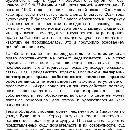
Буденного г. Керчи, куда и переехал с супругой. Он был
членом ЖСК №27-Керчь и пайщиком данной жилплощади. В
январе 1993 года – внесли последний взнос. Стоимость
квартиры была полностью выплачена. В августе 2024 года
супруг умер. В феврале 2025 г. вдова обратилась к нотариусу
с заявлением,
о принятии наследства по закону, после
смерти мужа, однако нотариусом было отказано. Оказалось,
что
при жизни наследодателя государственная регистрация
права собственности на принадлежащую наследодателю
квартиру не производилась. Это и послужило основанием
для обращения в суд.
То обстоятельство, что наследодатель не зарегистрировал
право собственности на объект недвижимости, не может
служить основанием для лишения наследника права
наследования этого имущества, поскольку исходя из смысла
статьи 131 Гражданского кодекса Российской Федерации
регистрация права собственности является правом
собственника, а не обязанностью
. Законом не установлен
пресекательный срок совершения данного действия, поэтому
если наследодатель не зарегистрировал право
собственности, это обстоятельство само по себе не может
являться основанием для отказа в удовлетворении иска
наследника.
Таким образом, спорный объект недвижимости (квартира по
улице Буденного г. Керчи) входит в состав наследства,
оставшегося после смерти супруга. В связи с чем, с учетом
представленных суду доказательств в их совокупности, суд
пришел к выводу об удовлетворении заявленных требований